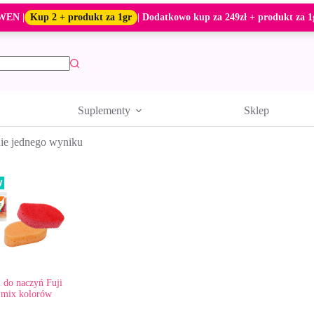
WEN |
Kup 2 + produkt za 1gr
| Dodatkowo kup za 249zł + produkt za 1
Suplementy
Sklep
ie jednego wyniku
 do naczyń Fuji
. mix kolorów