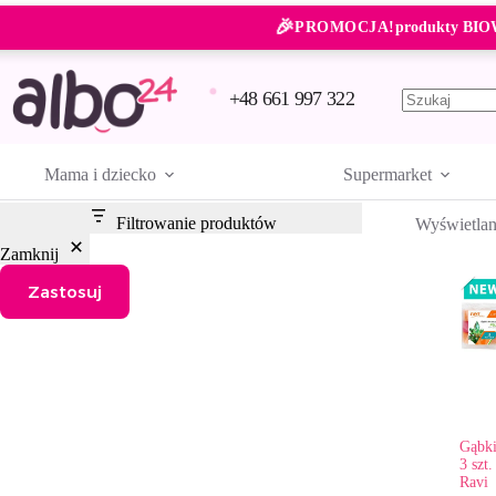
Przejdź
🎉
do
PROMOCJA!
produkty BIO
treści
+48 661 997 322
Brak
wyników
Mama i dziecko
Supermarket
Filtrowanie produktów
Wyświetlan
Zamknij
Zastosuj
Gąbki
3 szt
Ravi