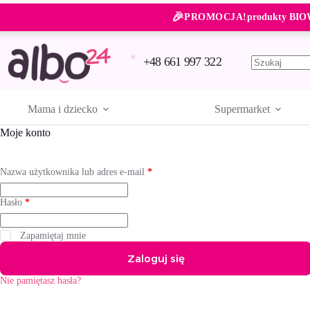
Przejdź
🎉
do
PROMOCJA!
produkty BIO
treści
+48 661 997 322
Brak
wyników
Mama i dziecko
Supermarket
Moje konto
Wymagane
Nazwa użytkownika lub adres e-mail
*
Wymagane
Hasło
*
A
Zapamiętaj mnie
l
Zaloguj się
t
e
Nie pamiętasz hasła?
r
n
a