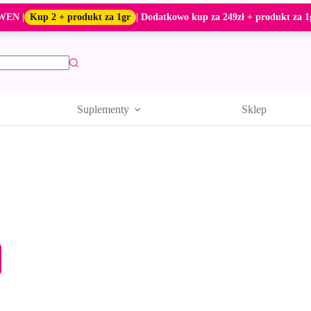
WEN |
Kup 2 + produkt za 1gr
| Dodatkowo kup za 249zł + produkt za 1
Suplementy
Sklep