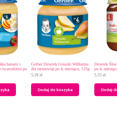
i
Gerber Deserek Gruszki Williamsa
Deserek Śliwki z jabłka
m po
dla niemowląt po 4. miesiącu, 125g
po 4. miesiącu, 125g
5,18
zł
5,55
zł
Dodaj do koszyka
Dodaj do koszyka