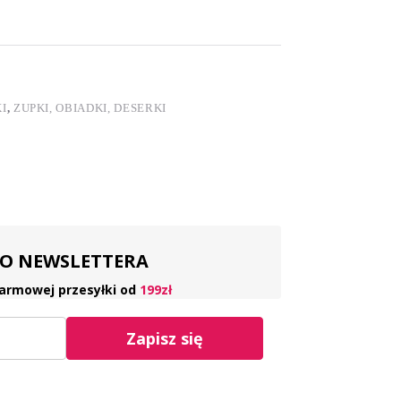
I
,
ZUPKI, OBIADKI, DESERKI
 DO NEWSLETTERA
armowej przesyłki od
199zł
Zapisz się