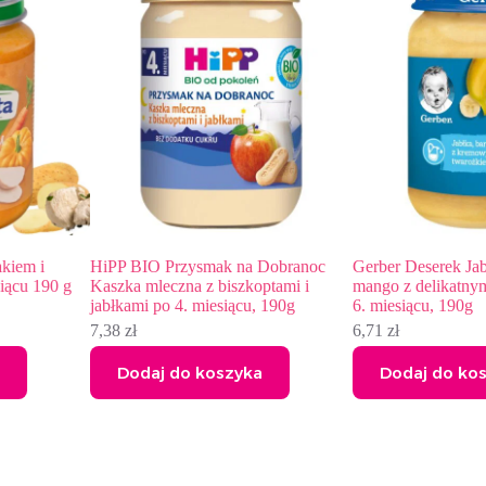
HiPP BIO Przysmak na Dobranoc
Gerber Deserek Jabłka banany 
Kaszka mleczna z biszkoptami i
mango z delikatnym twarożkie
jabłkami po 4. miesiącu, 190g
6. miesiącu, 190g
7,38
zł
6,71
zł
Dodaj do koszyka
Dodaj do koszyka