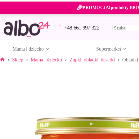
Przejdź
🎉
do
PROMOCJA!
produkty BIO
treści
+48 661 997 322
Brak
wyników
Mama i dziecko
Supermarket
Sklep
Mama i dziecko
Zupki, obiadki, deserki
Obiadki
Strona
główna