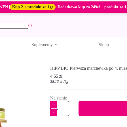
WEN |
Kup 2 + produkt za 1gr
| Dodatkowo kup za 249zł + produkt za 1
Suplementy
Sklep
HiPP BIO Pierwsza marchewka po 4. mies
4,65
zł
58,13
zł
/
kg
Na stanie
ilość
HiPP
BIO
Pierwsza
A
marchewka
l
po