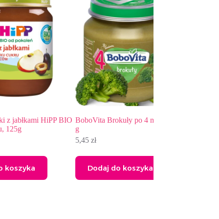
mi HiPP BIO
BoboVita Brokuły po 4 miesiącu 125
Deserek Brzoskwini
g
HiPP BIO po 4. mie
5,45
zł
5,55
zł
Dodaj do koszyka
Dodaj do kos