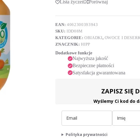
Lista życzeń
Porównaj
t
4.
e
miesiącu,
r
80g
n
a
EAN:
4062300393943
t
SKU:
IDD08M
i
KATEGORIE:
OBIADKI
,
OWOCE I DESERK
v
ZNACZNIK:
HIPP
e
:
Dodatkowe funkcje
Najwyższa jakość
Bezpieczne płatności
Satysfakcja gwarantowana
ZAPISZ SIĘ
Wyślemy Ci kod do d
Polityka prywatności