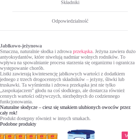
Składniki
Odpowiedzialność
Jabłkowo-jeżynowa
Smaczna, naturalnie słodka i zdrowa
przekąska
. Jeżyna zawiera dużo
antyoksydantów, które niwelują nadmiar wolnych rodników. To
wpływa na spowalnianie procesu starzenia się organizmu i ogranicza
występowanie chorób.
Listki zawierają kwintesencję jabłkowych wartości z dodatkiem
jednego z trzech drogocennych składników – jeżyny, śliwki lub
truskawki. Ta wyśmienita i zdrowa przekąska jest nie tylko
„zaspokajaczem” głodu na coś słodkiego, ale dostarcza również
cennych wartości odżywczych, niezbędnych do codziennego
funkcjonowania.
Naturalne słodycze – ciesz się smakiem ulubionych owoców przez
cały rok!
Produkt dostępny również w innych smakach.
Podobne produkty
WYPRZEDAŻ
W