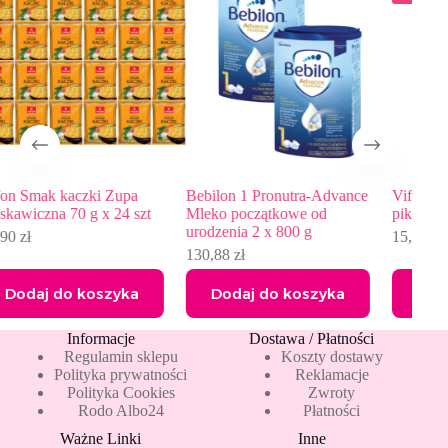
Bebilon 1 Pronutra-Advance
Vifon Zupa o smaku kurczaka
Vif
Mleko początkowe od
pikantny 70 g x 6 szt
zło
urodzenia 2 x 800 g
15,00
zł
54
16,89
zł
Pierwotna
Aktualna
130,88
zł
cena
cena
wynosiła:
wynosi:
Dodaj do koszyka
Dodaj do koszyka
16,89 zł.
15,00 zł.
Informacje
Dostawa / Płatności
Regulamin sklepu
Koszty dostawy
Polityka prywatności
Reklamacje
Polityka Cookies
Zwroty
Rodo Albo24
Płatności
Ważne Linki
Inne