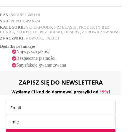
EAN:
5901597385110
SKU:
PLPJJ16-PAK-24
KATEGORII:
SUPERFOODS
,
PRZEKĄSKI
,
PRODUKTY BEZ
CUKRU
,
SŁODYCZE, PRZEKĄSKI, DESERY
,
ZDROWA ŻYWNOŚĆ
ZNACZNIKI:
NOWOŚĆ
,
PAKIET
Dodatkowe funkcje
Najwyższa jakość
Bezpieczne płatności
Satysfakcja gwarantowana
ZAPISZ SIĘ DO NEWSLETTERA
Wyślemy Ci kod do darmowej przesyłki od
199zł