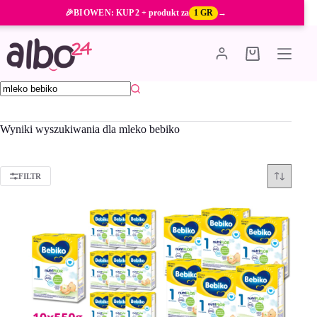
Przejdź
🎉
BIOWEN
: KUP 2 + produkt za
1 GR
→
do
treści
Koszyk
Brak
wyników
Wyniki wyszukiwania dla mleko bebiko
FILTR