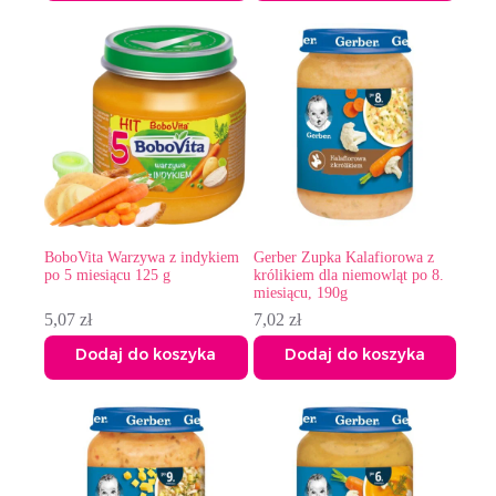
BoboVita Warzywa z indykiem
Gerber Zupka Kalafiorowa z
po 5 miesiącu 125 g
królikiem dla niemowląt po 8.
miesiącu, 190g
5,07
zł
7,02
zł
Dodaj do koszyka
Dodaj do koszyka