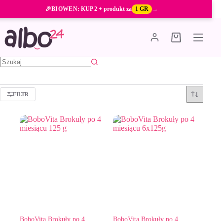
Przejdź
🎉
BIOWEN
: KUP 2 + produkt za
1 GR
→
do
treści
Koszyk
Brak
wyników
FILTR
BoboVita Brokuły po 4
BoboVita Brokuły po 4