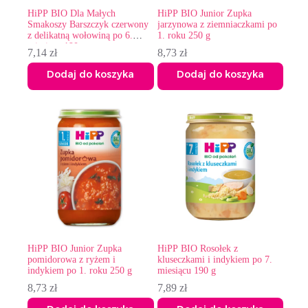
HiPP BIO Dla Małych
HiPP BIO Junior Zupka
Smakoszy Barszczyk czerwony
jarzynowa z ziemniaczkami po
z delikatną wołowiną po 6.
1. roku 250 g
miesiącu 190 g
7,14
zł
8,73
zł
Dodaj do koszyka
Dodaj do koszyka
HiPP BIO Junior Zupka
HiPP BIO Rosołek z
pomidorowa z ryżem i
kluseczkami i indykiem po 7.
indykiem po 1. roku 250 g
miesiącu 190 g
8,73
zł
7,89
zł