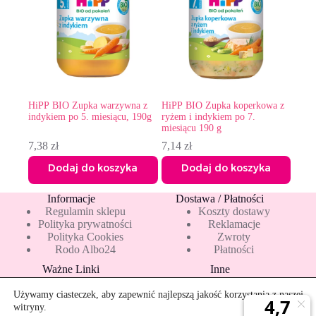
HiPP BIO Zupka warzywna z
HiPP ΒIO Zupka koperkowa z
indykiem po 5. miesiącu, 190g
ryżem i indykiem po 7.
miesiącu 190 g
7,38
zł
7,14
zł
Dodaj do koszyka
Dodaj do koszyka
Informacje
Dostawa / Płatności
Regulamin sklepu
Koszty dostawy
Polityka prywatności
Reklamacje
Polityka Cookies
Zwroty
Rodo Albo24
Płatności
Ważne Linki
Inne
Blog
Pakiety 10 mleka
Nowości
Mapa strony
Używamy ciasteczek, aby zapewnić najlepszą jakość korzystania z naszej
Promocje
Rekomendowane
witryny.