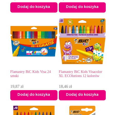
Dodaj do koszyka
Dodaj do koszyka
Flamastry BiC Kids Visa 24
Flamastry BiC Kids Visacolor
sztuki
XL ECOlutions 12 kolorów
19,87
zł
18,46
zł
Dodaj do koszyka
Dodaj do koszyka