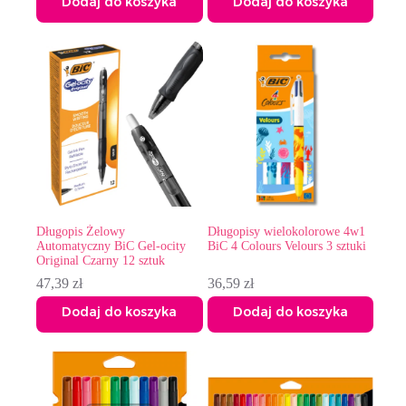
Dodaj do koszyka
Dodaj do koszyka
Długopis Żelowy
Długopisy wielokolorowe 4w1
Automatyczny BiC Gel-ocity
BiC 4 Colours Velours 3 sztuki
Original Czarny 12 sztuk
47,39
zł
36,59
zł
Dodaj do koszyka
Dodaj do koszyka