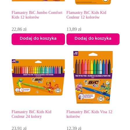
Flamastry BiC Jumbo Comfort
Flamastry BiC Kids Kid
Kids 12 kolorów
Couleur 12 kolorów
22,86
zł
13,89
zł
Dodaj do koszyka
Dodaj do koszyka
Flamastry BiC Kids Kid
Flamastry BiC Kids Visa 12
Couleur 24 kolory
kolorów
23,91
zł
12,39
zł