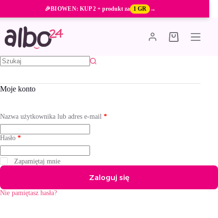
Przejdź
🎉
BIOWEN
: KUP 2 + produkt za
1 GR
→
do
treści
Koszyk
Brak
wyników
Moje konto
Wymagane
Nazwa użytkownika lub adres e-mail
*
Wymagane
Hasło
*
A
Zapamiętaj mnie
l
Zaloguj się
t
e
Nie pamiętasz hasła?
r
n
a