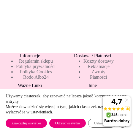
t
i
v
e
:
Informacje
Dostawa / Płatności
Regulamin sklepu
Koszty dostawy
Polityka prywatności
Reklamacje
Polityka Cookies
Zwroty
Rodo Albo24
Płatności
Ważne Linki
Inne
Blog
Pakiety 10 mleka
Nowości
Mapa strony
Używamy ciasteczek, aby zapewnić najlepszą jakość korzystania z naszej
Promocje
Rekomendowane
witryny.
Bestsellery
Kontakt
Możesz dowiedzieć się więcej o tym, jakich ciasteczek używamy, lub
wyłączyć je w
ustawieniach
.
Szybkie zwroty
Zamkn
Zaakceptuj wszystko
Odrzuć wszystko
Ustawienia
Copyright © 2026 - albo24.pl