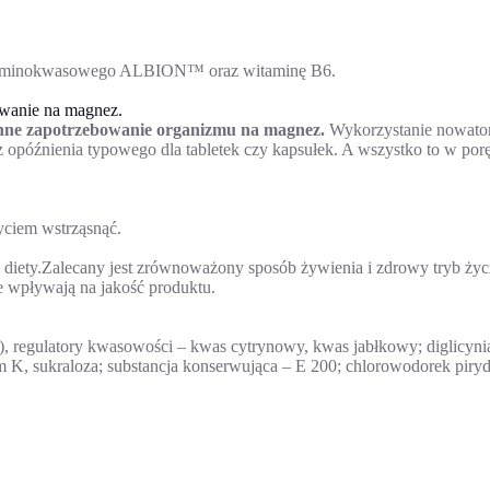
u aminokwasowego ALBION™ oraz witaminę B6.
owanie na magnez.
ne zapotrzebowanie organizmu na magnez.
Wykorzystanie nowato
opóźnienia typowego dla tabletek czy kapsułek. A wszystko to w por
yciem wstrząsnąć.
 diety.Zalecany jest zrównoważony sposób żywienia i zdrowy tryb życ
ie wpływają na jakość produktu.
), regulatory kwasowości – kwas cytrynowy, kwas jabłkowy; diglicy
m K, sukraloza; substancja konserwująca – E 200; chlorowodorek piry