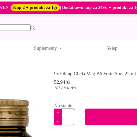
WEN |
Kup 2 + produkt za 1gr
| Dodatkowo kup za 249zł + produkt za 1
Suplementy
Sklep
9x Olimp Chela Mag B6 Forte Shot 25 m
52,94
zł
105,88
zł
/
kg
Na stanie
ilość
9x
Olimp
Chela
A
Mag
l
B6