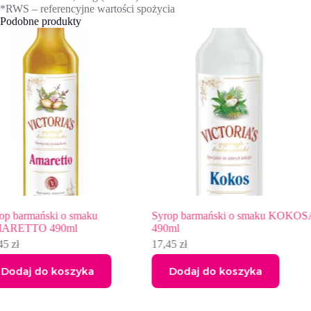
*RWS – referencyjne wartości spożycia
Podobne produkty
Syrop barmański o smaku KOKOSA
Syrop barmański o smaku BLU
490ml
CURACAO 490ml
17,45
zł
17,45
zł
Dodaj do koszyka
Dodaj do koszyka