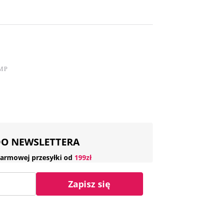
MP
 DO NEWSLETTERA
armowej przesyłki od
199zł
Zapisz się