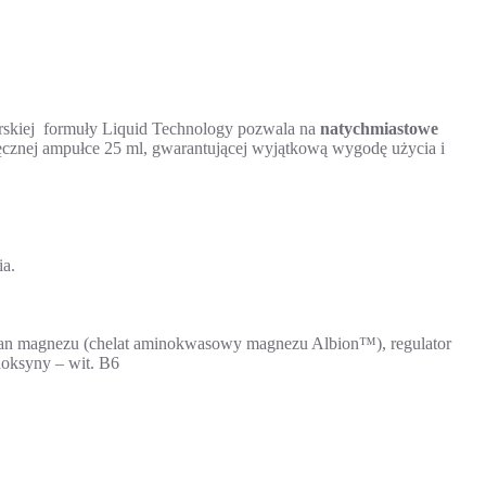
rskiej formuły Liquid Technology pozwala na
natychmiastowe
ęcznej ampułce 25 ml, gwarantującej wyjątkową wygodę użycia i
ia.
nian magnezu (chelat aminokwasowy magnezu Albion™), regulator
doksyny – wit. B6