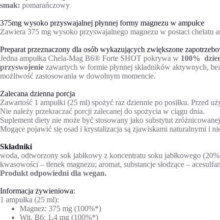
smak:
pomarańczowy
375mg wysoko przyswajalnej płynnej formy magnezu w ampułce
Zawiera 375 mg wysoko przyswajalnego magnezu w postaci chelat
Preparat przeznaczony dla osób wykazujących zwiększone zapotrzeb
Jedna ampułka Chela-Mag B6® Forte SHOT pokrywa w
100% dzien
przyswojenie
zawartych w formie płynnej składników aktywnych, bez 
możliwość zastosowania w dowolnym momencie.
Zalecana dzienna porcja
Zawartość 1 ampułki (25 ml) spożyć raz dziennie po posiłku. Przed uż
Nie należy przekraczać porcji zalecanej do spożycia w ciągu dnia.
Suplement diety nie może być stosowany jako substytut zróżnicowanej
Mogące pojawić się osad i krystalizacja są zjawiskami naturalnymi i n
Składniki
woda, odtworzony sok jabłkowy z koncentratu soku jabłkowego (20%
kwasowości – tlenek magnezu; aromat, substancje słodzące – acesulfa
Produkt odpowiedni dla wegan.
Informacja żywieniowa:
1 ampułka (25 ml):
Magnez: 375 mg (100%*)
Wit. B6: 1,4 mg (100%*)