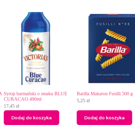
E
Barilla Makaron Fusilli 500 g
Syrop barmański o sma
CZEKOLADĄ 490ml
5,25
zł
17,45
zł
Dodaj do koszyka
Dodaj do koszyka