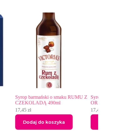
ku RUMU Z
Syrop barmański o smaku
Syrop barmański 
ORZECHA 490ml
17,45
zł
17,45
zł
Dodaj do koszyka
Dodaj do kos