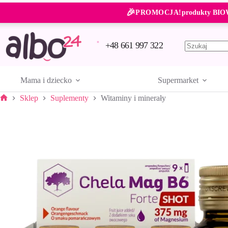
Przejdź
🎉
do
PROMOCJA!
produkty BIO
treści
+48 661 997 322
Brak
wyników
Mama i dziecko
Supermarket
Sklep
Suplementy
Witaminy i minerały
Strona
główna