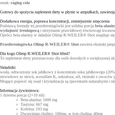
smak:
raging cola
Gotowy do spożycia suplement diety w płynie w ampułkach, zawierający
Dodatkowa energia, poprawa koncentracji, zmniejszenie zmęczenia
Podstawą formuły tej przedtreningówki jest solidna porcja
beta-alani
wydajność treningową
i utrzymanie prawidłowej równowagi kwasow
Oprócz beta-alaniny w składzie Olimp R-WEILER® Shot znajduje się: ta
Przedtreningówka Olimp R-WEILER® Shot
zawiera ekstrakt piep
Dla kogo Olimp R-WEILER® Shot 60ml?
To suplement diety przeznaczony dla osób dorosłych o zwiększonej 
Składniki
woda, odtworzony sok jabłkowy z koncentratu soku jabłkowego (20%), 
stewiolowe ze stewii, acesulfam K, sukraloza; sól, ekstrakt z owocó
Mogące pojawić się osad i krystalizacja są zjawiskami naturalnymi i n
Informacja żywieniowa:
1 dzienna porcja (2×10 ml):
Beta-alanina: 1600 mg
Tauryna: 667 mg
Kofeina: 193 mg
Dwuwinian choliny: 100mg, w tym cholina: 40mg