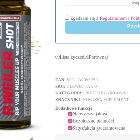
Zgadzam się z
Regulaminem
i
Poli
Powi
Lista życzeń
Porównaj
EAN:
5901330096259
SKU:
OLRW60-PAK-9
KATEGORIA:
PRZEDTRENINGÓWKI
ZNACZNIKI:
NOWOŚĆ
,
SUPLEMENT
Dodatkowe funkcje
Najwyższa jakość
Bezpieczne płatności
Satysfakcja gwarantowana