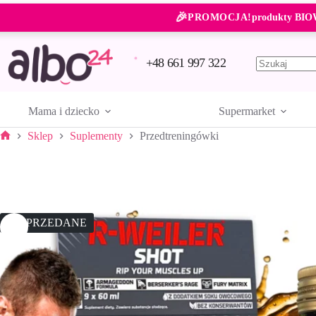
Przejdź
🎉
do
PROMOCJA!
produkty BIO
treści
+48 661 997 322
Brak
wyników
Mama i dziecko
Supermarket
Sklep
Suplementy
Przedtreningówki
Strona
główna
WYPRZEDANE