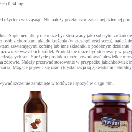
(8%) 0,34 mg
d użyciem wstrząsnąć. Nie należy przekraczać zalecanej dziennej porcj
 dnia. Suplement diety nie może być stosowany jako substytut zróżnico
raz osób z chorobami układu krążenia (w szczególności serca), nadciś
mi zawierającymi kofeinę lub inne składniki o podobnym działaniu (n
razowo ze wszystkich źródeł. Produkt nie może być stosowany w przypa
zedzających sen. Spożycie produktu może powodować niewielkie mrowie
na zdrowie. Należy przerwać stosowanie w przypadku jakichkolwiek i
ucia. Mogące pojawić się osad i krystalizacja są zjawiskami naturalny
wywać szczelnie zamknięte w lodówce i spożyć w ciągu 48h.