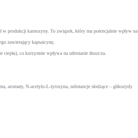
ał w produkcji karnozyny. To związek, który ma potencjalnie wpływ na
ego zawierający kapsaicynę.
 ciepła), co korzystnie wpływa na utlenianie tłuszczu.
a, aromaty, N-acetylo-L-tyrozyna, substancje słodzące – glikozydy