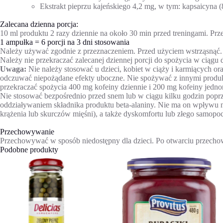
Ekstrakt pieprzu kajeńskiego 4,2 mg, w tym: kapsaicyna 
Zalecana dzienna porcja:
10 ml produktu 2 razy dziennie na około 30 min przed treningami. Prze
1 ampułka = 6 porcji na 3 dni stosowania
Należy używać zgodnie z przeznaczeniem. Przed użyciem wstrząsnąć.
Należy nie przekraczać zalecanej dziennej porcji do spożycia w ciągu
Uwaga:
Nie należy stosować u dzieci, kobiet w ciąży i karmiących o
odczuwać niepożądane efekty uboczne. Nie spożywać z innymi produkta
przekraczać spożycia 400 mg kofeiny dziennie i 200 mg kofeiny jedno
Nie stosować bezpośrednio przed snem lub w ciągu kilku godzin popr
oddziaływaniem składnika produktu beta-alaniny. Nie ma on wpływu 
krążenia lub skurczów mięśni), a także dyskomfortu lub złego samopocz
Przechowywanie
Przechowywać w sposób niedostępny dla dzieci. Po otwarciu przecho
Podobne produkty