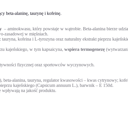
 beta-alaninę, taurynę i kofeinę.
ny
– aminokwasu, który powstaje w wątrobie. Beta-alanina bierze udzi
o-zasadowej w mięśniach.
uryna, kofeina i L-tyrozyna oraz naturalny ekstrakt pieprzu kajeński
rzu kajeńskiego, w tym kapsaicyna,
wspiera termogenezę
(wytwarzanie
aktywności fizycznej oraz sportowców wyczynowych.
beta-alanina, tauryna, regulator kwasowości – kwas cytrynowy; kofein
w pieprzu kajeńskiego (Capsicum annuum L.), barwnik – E 150d.
ie wpływają na jakość produktu.