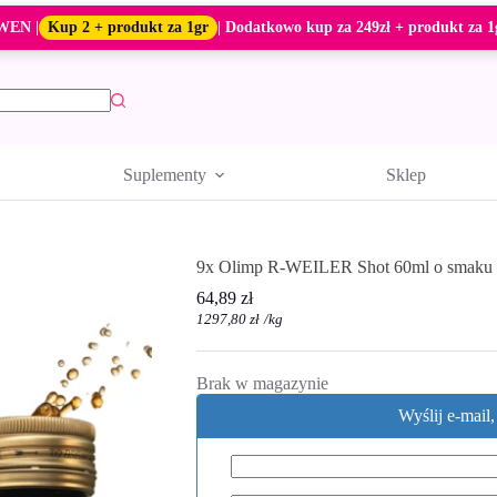
WEN |
Kup 2 + produkt za 1gr
| Dodatkowo kup za 249zł + produkt za 1
Suplementy
Sklep
9x Olimp R-WEILER Shot 60ml o smaku 
64,89
zł
1297,80
zł
/
kg
Brak w magazynie
Wyślij e-mail