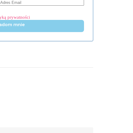
tyką prywatności
adom mnie