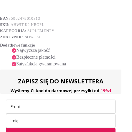
µg,
e
krople
r
30
n
ml
EAN:
5902479610313
a
SKU:
AHWIT.K2.KROPL
t
i
KATEGORIA:
SUPLEMENTY
v
ZNACZNIK:
NOWOŚĆ
e
Dodatkowe funkcje
:
Najwyższa jakość
Bezpieczne płatności
Satysfakcja gwarantowana
ZAPISZ SIĘ DO NEWSLETTERA
Wyślemy Ci kod do darmowej przesyłki od
199zł