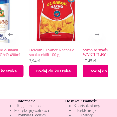
Helcom El Sabor Nachos o
Syrop barmański o smaku
smaku chilli 100 g
WANILII 490ml
o
3,94
zł
17,45
zł
Dodaj do koszyka
Dodaj do koszyka
Informacje
Dostawa / Płatności
Regulamin sklepu
Koszty dostawy
Polityka prywatności
Reklamacje
Polityka Cookies
Zwroty