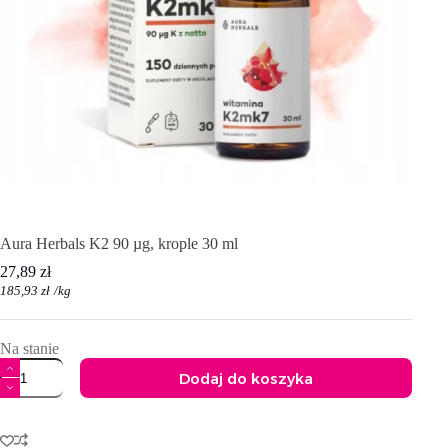
Aura Herbals K2 90 µg, krople 30 ml
27,89
zł
185,93
zł
/
kg
Na stanie
ilość
Dodaj do koszyka
Aura
Herbals
A
K2
l
90
t