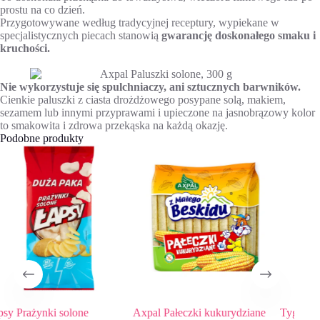
prostu na co dzień.
Przygotowywane według tradycyjnej receptury, wypiekane w
specjalistycznych piecach stanowią
gwarancję doskonałego smaku i
kruchości.
Nie wykorzystuje się spulchniaczy, ani sztucznych barwników.
Cienkie paluszki z ciasta drożdżowego posypane solą, makiem,
sezamem lub innymi przyprawami i upieczone na jasnobrązowy kolor
to smakowita i zdrowa przekąska na każdą okazję.
Podobne produkty
one
Axpal Pałeczki kukurydziane
Tygryski Pałki Kukurydzi