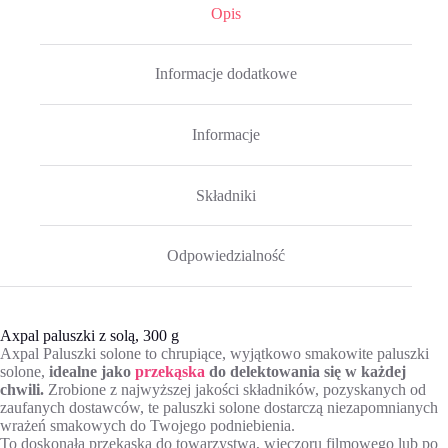
Opis
Informacje dodatkowe
Informacje
Składniki
Odpowiedzialność
Axpal paluszki z solą, 300 g
Axpal Paluszki solone to chrupiące, wyjątkowo smakowite paluszki
solone,
idealne jako
przekąska
do delektowania się w każdej
chwili.
Zrobione z najwyższej jakości składników, pozyskanych od
zaufanych dostawców, te paluszki solone dostarczą niezapomnianych
wrażeń smakowych do Twojego podniebienia.
To doskonała przekąska do towarzystwa, wieczoru filmowego lub po