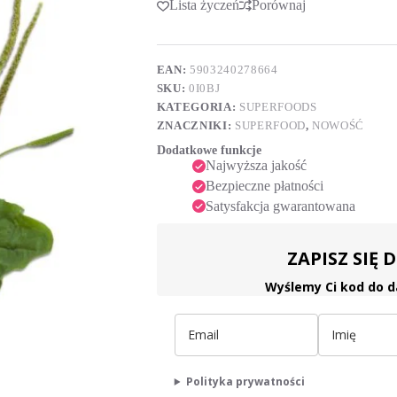
Lista życzeń
Porównaj
t
e
r
n
a
EAN:
5903240278664
t
SKU:
0I0BJ
i
KATEGORIA:
SUPERFOODS
v
ZNACZNIKI:
SUPERFOOD
,
NOWOŚĆ
e
:
Dodatkowe funkcje
Najwyższa jakość
Bezpieczne płatności
Satysfakcja gwarantowana
ZAPISZ SIĘ
Wyślemy Ci kod do d
Polityka prywatności