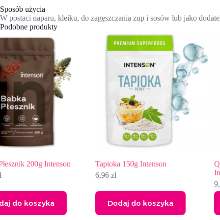
Sposób użycia
W postaci naparu, kleiku, do zagęszczania zup i sosów lub jako dodat
Podobne produkty
Tapioka 150g Intenson
Quinoa komosa ryżowa biała
Intenson 250g
6,96
zł
9,99
zł
Dodaj do koszyka
Dodaj do koszyka