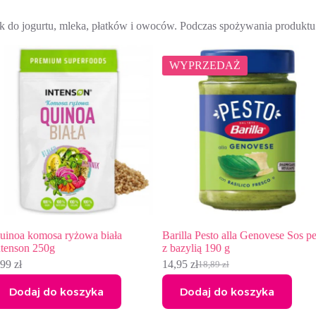
ek do jogurtu, mleka, płatków i owoców. Podczas spożywania produktu 
WYPRZEDAŻ
Barilla Pesto alla Genovese Sos pesto
Inulina 150g Intenson
z bazylią 190 g
10,49
zł
14,95
zł
18,89
zł
Pierwotna
Aktualna
cena
cena
Dodaj do koszyka
Dodaj do koszyk
wynosiła:
wynosi:
18,89 zł.
14,95 zł.