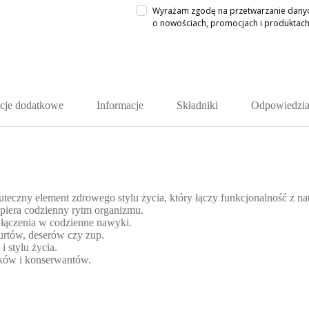
Wyrażam zgodę na przetwarzanie danych
o nowościach, promocjach i produkta
cje dodatkowe
Informacje
Składniki
Odpowiedzia
kuteczny element zdrowego stylu życia, który łączy funkcjonalność z na
spiera codzienny rytm organizmu.
włączenia w codzienne nawyki.
urtów, deserów czy zup.
i stylu życia.
tków i konserwantów.