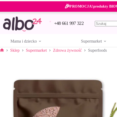
Przejdź
🎉
do
PROMOCJA!
produkty BIO
treści
+48 661 997 322
Brak
wyników
Mama i dziecko
Supermarket
Sklep
Supermarket
Zdrowa żywność
Superfoods
Strona
główna