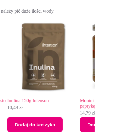
należy pić duże ilości wody.
Monini Sos pesto Calabrese z
Młody Jęczmień 10
papryką i ricottą 190 g
8,49
zł
14,79
zł
a
Dodaj do koszyka
Dodaj do ko