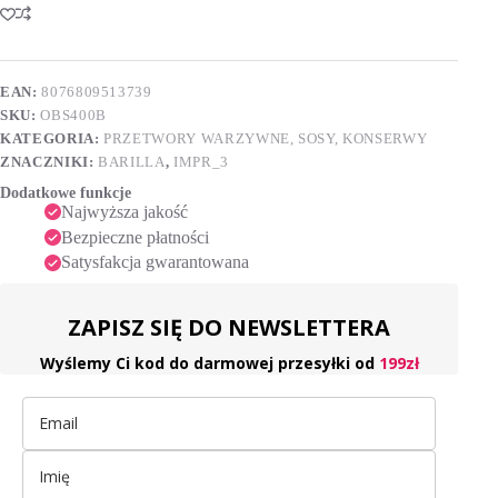
pomidorowy
t
z
e
bazylią
r
400
n
g
EAN:
8076809513739
a
SKU:
OBS400B
t
i
KATEGORIA:
PRZETWORY WARZYWNE, SOSY, KONSERWY
v
ZNACZNIKI:
BARILLA
,
IMPR_3
e
Dodatkowe funkcje
:
Najwyższa jakość
Bezpieczne płatności
Satysfakcja gwarantowana
ZAPISZ SIĘ DO NEWSLETTERA
Wyślemy Ci kod do darmowej przesyłki od
199zł