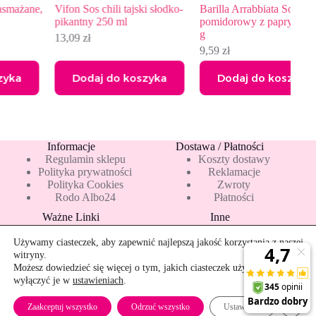
,
Vifon Sos chili tajski słodko-
Barilla Arrabbiata Sos
P
pikantny 250 ml
pomidorowy z papryką chili 400
c
g
13,09
zł
9
9,59
zł
Dodaj do koszyka
Dodaj do koszyka
Informacje
Dostawa / Płatności
Regulamin sklepu
Koszty dostawy
Polityka prywatności
Reklamacje
Polityka Cookies
Zwroty
Rodo Albo24
Płatności
Ważne Linki
Inne
Blog
Pakiety 10 mleka
Nowości
Mapa strony
Używamy ciasteczek, aby zapewnić najlepszą jakość korzystania z naszej
Promocje
Rekomendowane
witryny.
Bestsellery
Kontakt
Możesz dowiedzieć się więcej o tym, jakich ciasteczek używamy, lub
wyłączyć je w
ustawieniach
.
Szybkie zwroty
Zamkn
Zaakceptuj wszystko
Odrzuć wszystko
Ustawienia