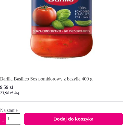
Barilla Basilico Sos pomidorowy z bazylią 400 g
9,59
zł
23,98
zł
/
kg
Na stanie
ilość
Dodaj do koszyka
Barilla
Basilico
A
Sos
l