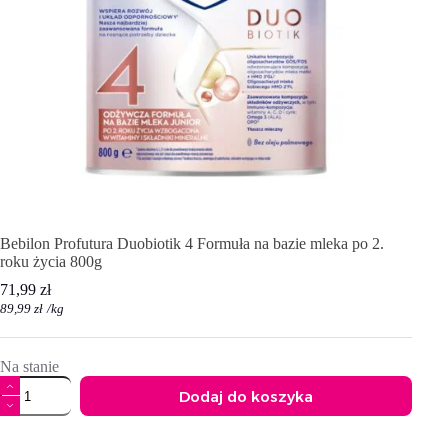
Bebilon Profutura Duobiotik 4 Formuła na bazie mleka po 2.
roku życia 800g
71,99
zł
89,99
zł
/
kg
Na stanie
ilość
Dodaj do koszyka
Bebilon
Profutura
A
Duobiotik
l