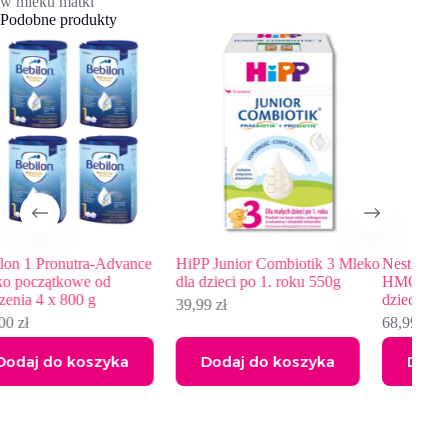
w mleku matki
Podobne produkty
ance
HiPP Junior Combiotik 3 Mleko
Nestlé NAN OPTIPRO Plus 
dla dzieci po 1. roku 550g
HMO Mleko modyfikowane d
dzieci po 1. roku, 800g
39,99
zł
68,99
zł
a
Dodaj do koszyka
Dodaj do koszyka