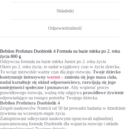
Składniki
Odpowiedzialność
Bebilon Profutura Duobiotik 4 Formuła na bazie mleka po 2. roku
życia 800 g
Odżywcza formuła na bazie mleka Junior po 2. roku życia
Okres po 2. roku życia, to nadal wyjątkowy czas w życiu dziecka.
To wciąż niezwykle ważny czas dla jego rozwoju.
Twoje dziecko
kontynuuje intensywny
wzrost
– zmienia się jego masa ciała,
nadal kształtuje się układ odpornościowy, rozwijają się jego
umiejętności społeczne i poznawcze
. Aby wspierać proces
prawidłowego rozwoju, ważną rolę odgrywa
prawidłowe żywienie
odpowiadające na rosnące potrzeby Twojego dziecka.
Bebilon Profutura Duobiotik 4
Zespół naukowców Nutricii od 50 lat prowadzi badania w dziedzinie
żywienia na wczesnym etapie życia.
Zainspirowani odkryciami naukowymi opracowali najbardziej
zaawansowaną formułę Duobiotik dla wsparcia rozwoju i układu
odpornościowego¹ Twojego dziecka.