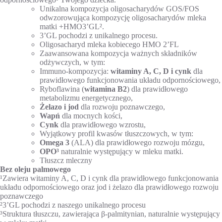
Unikalna kompozycja oligosacharydów GOS/FOS
odwzorowująca kompozycję oligosacharydów mleka
matki +HMO3’GL².
3’GL pochodzi z unikalnego procesu.
Oligosacharyd mleka kobiecego HMO 2’FL
Zaawansowana kompozycja ważnych składników
odżywczych, w tym:
Immuno-kompozycja:
witaminy A, C, D i cynk
dla
prawidłowego funkcjonowania układu odpornościowego,
Ryboflawina (
witamina B2
) dla prawidłowego
metabolizmu energetycznego,
Żelazo i jod
dla rozwoju poznawczego,
Wapń
dla mocnych kości,
Cynk
dla prawidłowego wzrostu,
Wyjątkowy profil kwasów tłuszczowych, w tym:
Omega 3
(ALA) dla prawidłowego rozwoju mózgu,
OPO³
naturalnie występujący w mleku matki.
Tłuszcz mleczny
Bez oleju palmowego
¹Zawiera witaminy A, C, D i cynk dla prawidłowego funkcjonowania
układu odpornościowego oraz jod i żelazo dla prawidłowego rozwoju
poznawczego
²3’GL pochodzi z naszego unikalnego procesu
³Struktura tłuszczu, zawierająca β-palmitynian, naturalnie występujący