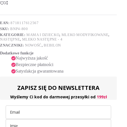
4
t
Formuła
e
na
r
bazie
n
mleka
EAN:
8718117612567
a
po
SKU:
BNP4-800
t
2.
i
roku
KATEGORIE:
MAMA I DZIECKO
,
MLEKO MODYFIKOWANE
,
życia
v
NASTĘPNE
,
MLEKO NASTĘPNE - 4
800g
e
ZNACZNIKI:
NOWOŚĆ
,
BEBILON
:
Dodatkowe funkcje
Najwyższa jakość
Bezpieczne płatności
Satysfakcja gwarantowana
ZAPISZ SIĘ DO NEWSLETTERA
Wyślemy Ci kod do darmowej przesyłki od
199zł