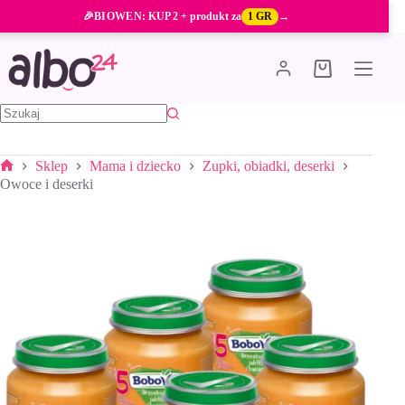
Przejdź
🎉
BIOWEN
: KUP 2 + produkt za
1 GR
→
do
treści
Koszyk
Brak
wyników
Sklep
Mama i dziecko
Zupki, obiadki, deserki
Strona
Owoce i deserki
główna