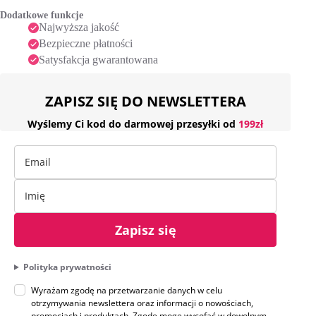
:
Dodatkowe funkcje
Najwyższa jakość
Bezpieczne płatności
Satysfakcja gwarantowana
ZAPISZ SIĘ DO NEWSLETTERA
Wyślemy Ci kod do darmowej przesyłki od
199zł
Zapisz się
Polityka prywatności
Wyrażam zgodę na przetwarzanie danych w celu
otrzymywania newslettera oraz informacji o nowościach,
promocjach i produktach. Zgodę mogę wycofać w dowolnym