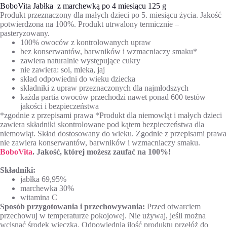
BoboVita Jabłka z marchewką po 4 miesiącu 125 g
Produkt przeznaczony dla małych dzieci po 5. miesiącu życia. Jakość
potwierdzona na 100%. Produkt utrwalony termicznie –
pasteryzowany.
100% owoców z kontrolowanych upraw
bez konserwantów, barwników i wzmacniaczy smaku*
zawiera naturalnie występujące cukry
nie zawiera: soi, mleka, jaj
skład odpowiedni do wieku dziecka
składniki z upraw przeznaczonych dla najmłodszych
każda partia owoców przechodzi nawet ponad 600 testów
jakości i bezpieczeństwa
*zgodnie z przepisami prawa *Produkt dla niemowląt i małych dzieci
zawiera składniki skontrolowane pod kątem bezpieczeństwa dla
niemowląt. Skład dostosowany do wieku. Zgodnie z przepisami prawa
nie zawiera konserwantów, barwników i wzmacniaczy smaku.
BoboVita
. Jakość, której możesz zaufać na 100%!
Składniki:
jabłka 69,95%
marchewka 30%
witamina C
Sposób przygotowania i przechowywania:
Przed otwarciem
przechowuj w temperaturze pokojowej. Nie używaj, jeśli można
wcisnąć środek wieczka. Odpowiednią ilość produktu przełóż do