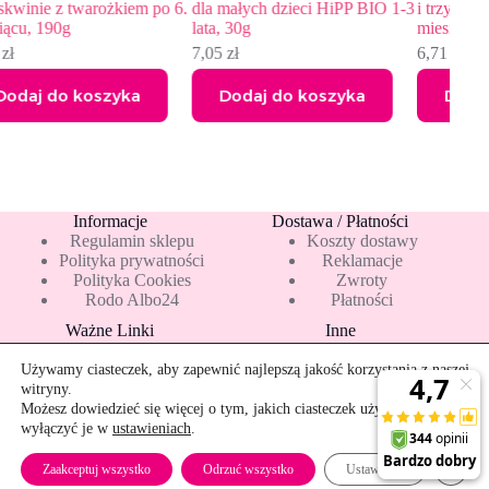
iem po 6.
dla małych dzieci HiPP BIO 1-3
i trzy zboża dla niemowląt po
lata, 30g
miesiącu, 190g
7,05
zł
6,71
zł
ka
Dodaj do koszyka
Dodaj do koszyka
Informacje
Dostawa / Płatności
Regulamin sklepu
Koszty dostawy
Polityka prywatności
Reklamacje
Polityka Cookies
Zwroty
Rodo Albo24
Płatności
Ważne Linki
Inne
Blog
Pakiety 10 mleka
Nowości
Mapa strony
Używamy ciasteczek, aby zapewnić najlepszą jakość korzystania z naszej
Promocje
Rekomendowane
witryny.
Bestsellery
Kontakt
Możesz dowiedzieć się więcej o tym, jakich ciasteczek używamy, lub
wyłączyć je w
ustawieniach
.
Szybkie zwroty
Zamkn
Zaakceptuj wszystko
Odrzuć wszystko
Ustawienia