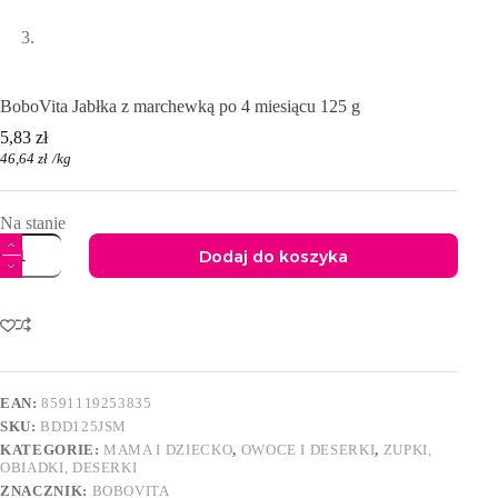
BoboVita Jabłka z marchewką po 4 miesiącu 125 g
5,83
zł
46,64
zł
/
kg
Na stanie
ilość
Dodaj do koszyka
BoboVita
Jabłka
A
z
l
marchewką
t
po
e
4
r
miesiącu
n
125
EAN:
8591119253835
a
g
SKU:
BDD125JSM
t
i
KATEGORIE:
MAMA I DZIECKO
,
OWOCE I DESERKI
,
ZUPKI,
v
OBIADKI, DESERKI
e
ZNACZNIK:
BOBOVITA