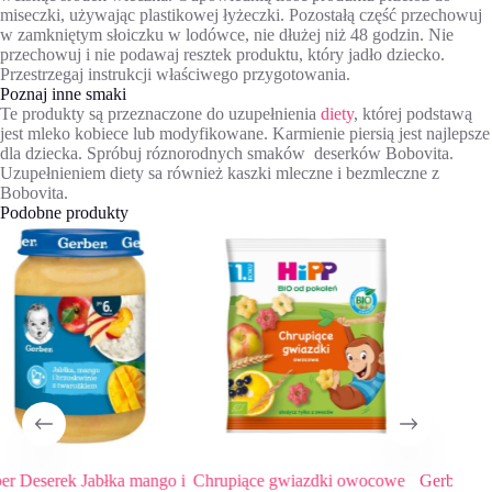
miseczki, używając plastikowej łyżeczki. Pozostałą część przechowuj
w zamkniętym słoiczku w lodówce, nie dłużej niż 48 godzin. Nie
przechowuj i nie podawaj resztek produktu, który jadło dziecko.
Przestrzegaj instrukcji właściwego przygotowania.
Poznaj inne smaki
Te produkty są przeznaczone do uzupełnienia
diety
, której podstawą
jest mleko kobiece lub modyfikowane. Karmienie piersią jest najlepsze
dla dziecka. Spróbuj róznorodnych smaków deserków Bobovita.
Uzupełnieniem diety sa również kaszki mleczne i bezmleczne z
Bobovita.
Podobne produkty
 mango i
Chrupiące gwiazdki owocowe
Gerber Deserek Gruszki ma