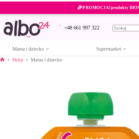
Przejdź
🎉
do
PROMOCJA!
produkty BIO
treści
+48 661 997 322
Brak
wyników
Mama i dziecko
Supermarket
Sklep
Mama i dziecko
Strona
główna