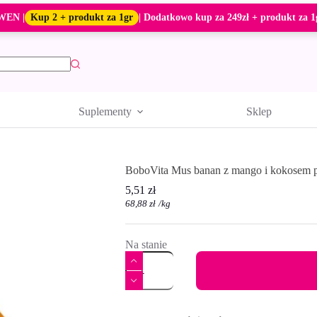
WEN |
Kup 2 + produkt za 1gr
| Dodatkowo kup za 249zł + produkt za 1
Suplementy
Sklep
BoboVita Mus banan z mango i kokosem po
5,51
zł
68,88
zł
/
kg
Na stanie
ilość
BoboVita
Mus
banan
A
z
l
mango