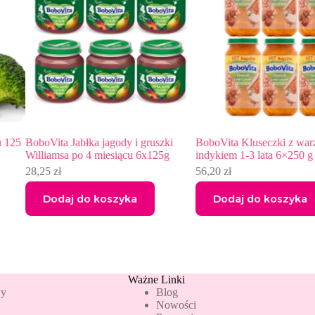
i
BoboVita Kluseczki z warzywami i
BoboVita Warzywa z indy
g
indykiem 1-3 lata 6×250 g
miesiącu 125 g
56,20
zł
5,07
zł
Dodaj do koszyka
Dodaj do koszyka
Ważne Linki
wy
Blog
Nowości