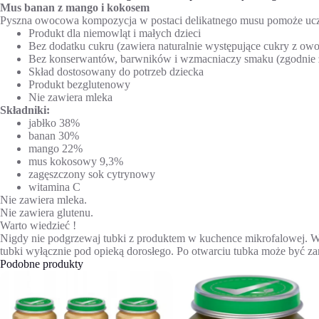
Mus banan z mango i kokosem
Pyszna owocowa kompozycja w postaci delikatnego musu pomoże u
Produkt dla niemowląt i małych dzieci
Bez dodatku cukru (zawiera naturalnie występujące cukry z ow
Bez konserwantów, barwników i wzmacniaczy smaku (zgodnie z
Skład dostosowany do potrzeb dziecka
Produkt bezglutenowy
Nie zawiera mleka
Składniki:
jabłko 38%
banan 30%
mango 22%
mus kokosowy 9,3%
zagęszczony sok cytrynowy
witamina C
Nie zawiera mleka.
Nie zawiera glutenu.
Warto wiedzieć !
Nigdy nie podgrzewaj tubki z produktem w kuchence mikrofalowej. Wyc
tubki wyłącznie pod opieką dorosłego. Po otwarciu tubka może być z
Podobne produkty