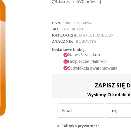
Lista życzeń
Porównaj
t
i
e
kokosem
r
po
n
6.
a
EAN:
5900852024894
miesiącu
t
SKU:
BP080BOMK
80
i
g
KATEGORIA:
MAMA I DZIECKO
v
ZNACZNIK:
BOBOVITA
e
:
Dodatkowe funkcje
Najwyższa jakość
Bezpieczne płatności
Satysfakcja gwarantowana
ZAPISZ SIĘ
Wyślemy Ci kod do d
Polityka prywatności