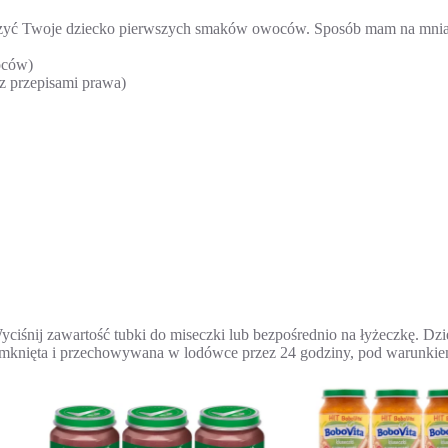
czyć Twoje dziecko pierwszych smaków owoców. Sposób mam na mni
oców)
 przepisami prawa)
iśnij zawartość tubki do miseczki lub bezpośrednio na łyżeczkę. Dzi
amknięta i przechowywana w lodówce przez 24 godziny, pod warunkiem,