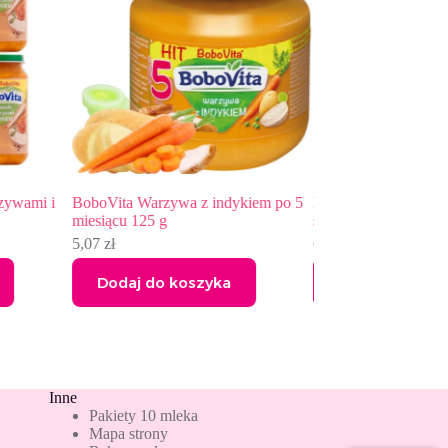
kiem po 5
BoboVita Potrawka z kurczakiem i
BoboVita Porcja Zb
szpinakiem 1-3 lata 6×250 g
mleczna 3 zboża mal
banan po 6 miesiącu
60,19
zł
14,55
zł
Dodaj do koszyka
Dodaj do kos
Inne
Pakiety 10 mleka
Mapa strony