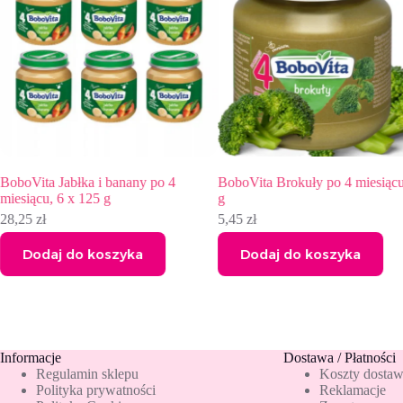
BoboVita Brokuły po 4 miesiącu 125
BoboVita Jabłka jagody i gruszk
g
Williamsa po 4 miesiącu 6x125
5,45
zł
28,25
zł
Dodaj do koszyka
Dodaj do koszyka
Informacje
Dostawa / Płatności
Regulamin sklepu
Koszty dosta
Polityka prywatności
Reklamacje