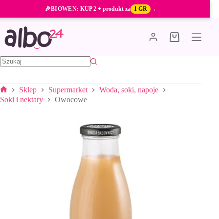
Przejdź
🎉
BIOWEN
: KUP 2 + produkt za
1 GR
→
do
treści
Koszyk
Brak
wyników
Sklep
Supermarket
Woda, soki, napoje
Strona
Soki i nektary
Owocowe
główna