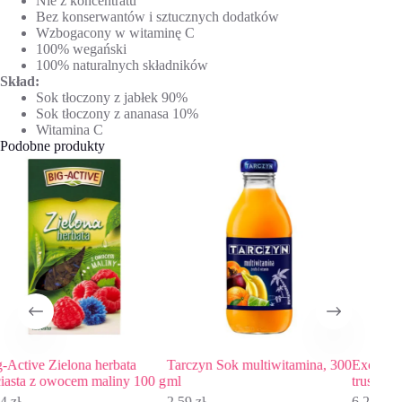
Nie z koncentratu
Bez konserwantów i sztucznych dodatków
Wzbogacony w witaminę C
100% wegański
100% naturalnych składników
Skład:
Sok tłoczony z jabłek 90%
Sok tłoczony z ananasa 10%
Witamina C
Podobne produkty
rbata
Tarczyn Sok multiwitamina, 300
Excellence Syrop o smaku
liny 100 g
ml
truskawkowym, 430 ml
2,59
zł
6,29
zł