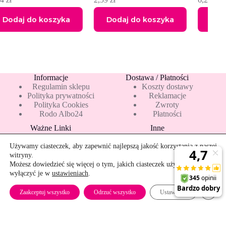
yka
Dodaj do koszyka
Dodaj do koszyka
Informacje
Dostawa / Płatności
Regulamin sklepu
Koszty dostawy
Polityka prywatności
Reklamacje
Polityka Cookies
Zwroty
Rodo Albo24
Płatności
Ważne Linki
Inne
Blog
Pakiety 10 mleka
Nowości
Mapa strony
Używamy ciasteczek, aby zapewnić najlepszą jakość korzystania z naszej
Promocje
Rekomendowane
witryny.
Bestsellery
Kontakt
Możesz dowiedzieć się więcej o tym, jakich ciasteczek używamy, lub
wyłączyć je w
ustawieniach
.
Szybkie zwroty
Bracia Sadownicy sok tłoczony jabłko z ananasem 750 ml
Dodaj do koszyka
Zamkn
7,89
zł
Zaakceptuj wszystko
Odrzuć wszystko
Ustawienia
9,86
zł
/
kg
Copyright © 2026 - albo24.pl