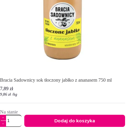
Bracia Sadownicy sok tłoczony jabłko z ananasem 750 ml
7,89
zł
9,86
zł
/
kg
Na stanie
ilość
Dodaj do koszyka
Bracia
Sadownicy
A
sok
l