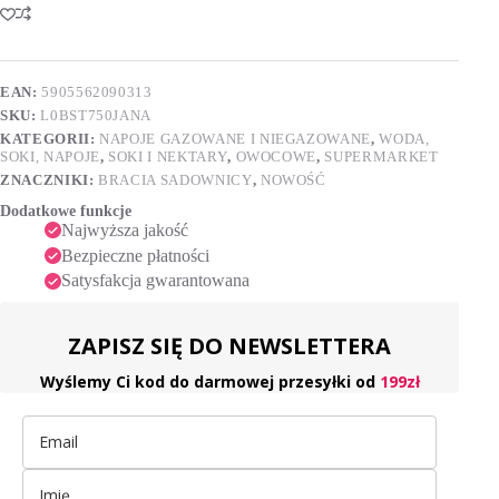
tłoczony
t
jabłko
e
z
r
ananasem
n
750
EAN:
5905562090313
a
ml
SKU:
L0BST750JANA
t
i
KATEGORII:
NAPOJE GAZOWANE I NIEGAZOWANE
,
WODA,
v
SOKI, NAPOJE
,
SOKI I NEKTARY
,
OWOCOWE
,
SUPERMARKET
e
ZNACZNIKI:
BRACIA SADOWNICY
,
NOWOŚĆ
:
Dodatkowe funkcje
Najwyższa jakość
Bezpieczne płatności
Satysfakcja gwarantowana
ZAPISZ SIĘ DO NEWSLETTERA
Wyślemy Ci kod do darmowej przesyłki od
199zł