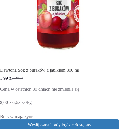
Dawtona Sok z buraków z jabłkiem 300 ml
1,99
zł
2,40
zł
Pierwotna
Aktualna
cena
cena
Cena w ostatnich 30 dniach nie zmieniła się
wynosiła:
wynosi:
2,40 zł.
1,99 zł.
8,00
zł
6,63
zł
/
kg
Brak w magazynie
Wyślij e-mail, gdy będzie dostępny