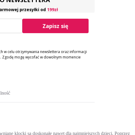
armowej przesyłki od
199zł
Zapisz się
 w celu otrzymywania newslettera oraz informacji
ch. Zgodę mogę wycofać w dowolnym momencie
lność
niane klocki są doskonałe nawet dla najmniejszych dzieci. Poprzez