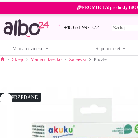
Przejdź
🎉
do
PROMOCJA!
produkty BIO
treści
+48 661 997 322
Brak
wyników
Mama i dziecko
Supermarket
Sklep
Mama i dziecko
Zabawki
Puzzle
Strona
główna
WYPRZEDANE