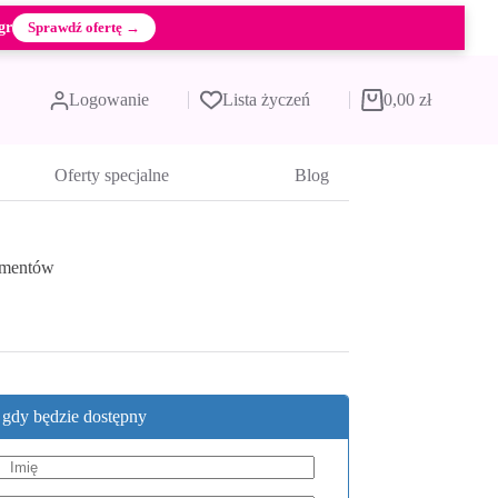
gr
Sprawdź ofertę →
Logowanie
Lista życzeń
0,00
zł
Koszyk
Oferty specjalne
Blog
ementów
, gdy będzie dostępny