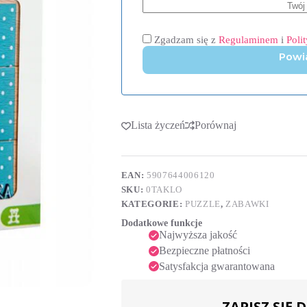
Zgadzam się z
Regulaminem
i
Poli
Powi
Lista życzeń
Porównaj
EAN:
5907644006120
SKU:
0TAKLO
KATEGORIE:
PUZZLE
,
ZABAWKI
Dodatkowe funkcje
Najwyższa jakość
Bezpieczne płatności
Satysfakcja gwarantowana
ZAPISZ SIĘ