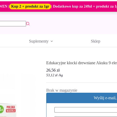
WEN |
Kup 2 + produkt za 1gr
| Dodatkowo kup za 249zł + produkt za 1
Suplementy
Sklep
Edukacyjne klocki drewniane Akuku 9 el
26,56
zł
53,12
zł
/
kg
Brak w magazynie
Wyślij e-mail