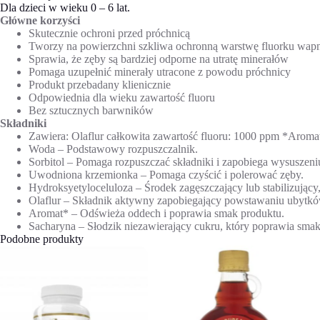
Dla dzieci w wieku 0 – 6 lat.
Główne korzyści
Skutecznie ochroni przed próchnicą
Tworzy na powierzchni szkliwa ochronną warstwę fluorku wap
Sprawia, że zęby są bardziej odporne na utratę minerałów
Pomaga uzupełnić minerały utracone z powodu próchnicy
Produkt przebadany klienicznie
Odpowiednia dla wieku zawartość fluoru
Bez sztucznych barwników
Składniki
Zawiera: Olaflur całkowita zawartość fluoru: 1000 ppm *Aromat
Woda – Podstawowy rozpuszczalnik.
Sorbitol – Pomaga rozpuszczać składniki i zapobiega wysuszeniu
Uwodniona krzemionka – Pomaga czyścić i polerować zęby.
Hydroksyetyloceluloza – Środek zagęszczający lub stabilizujący
Olaflur – Składnik aktywny zapobiegający powstawaniu ubytków 
Aromat* – Odświeża oddech i poprawia smak produktu.
Sacharyna – Słodzik niezawierający cukru, który poprawia smak
Podobne produkty