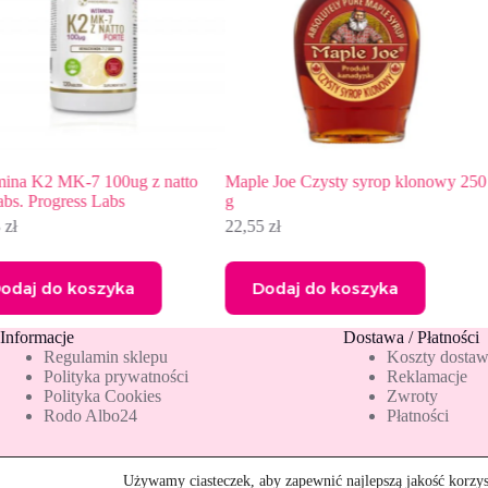
Maple Joe Czysty syrop klonowy 250
Worki na śmieci Prima 160l 
g
czarne, 10 szt.
22,55
zł
15,09
zł
Dodaj do koszyka
Dodaj do koszyka
Informacje
Dostawa / Płatności
Regulamin sklepu
Koszty dosta
Polityka prywatności
Reklamacje
Polityka Cookies
Zwroty
Rodo Albo24
Płatności
Używamy ciasteczek, aby zapewnić najlepszą jakość korzyst