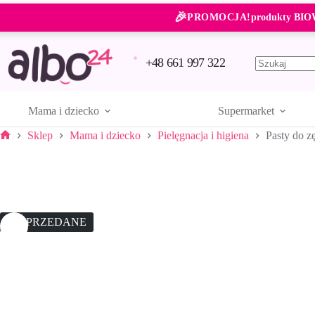
Przejdź
🎉
do
PROMOCJA!
produkty BIO
treści
+48 661 997 322
Brak
wyników
Mama i dziecko
Supermarket
Sklep
Mama i dziecko
Pielęgnacja i higiena
Pasty do 
Strona
główna
WYPRZEDANE