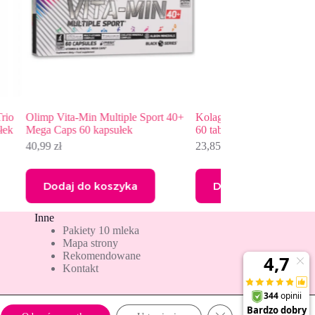
 Sport 40+
Kolagen Anti-Age + hialuron +wit C
Progress Labs Wit
60 tabletek Intenson
240 tabl.
23,85
zł
22,38
zł
Dodaj do koszyka
Dodaj do kos
Inne
Pakiety 10 mleka
Mapa strony
Rekomendowane
Kontakt
Zamknij panel powiado