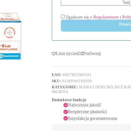
Zgadzam się z
Regulaminem
i
Poli
Powi
Lista życzeń
Porównaj
EAN:
4007965560101
SKU:
ELMPASTKID50
KATEGORIE:
MAMA I DZIECKO
,
BEZ KA
HIGIENA
Dodatkowe funkcje
Najwyższa jakość
Bezpieczne płatności
Satysfakcja gwarantowana