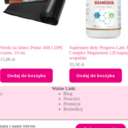
LDPE
Suplement diety Progress Labs Trio
Olimp Vita-Min Multiple
Complex Magnesium 120 kapsułek
Mega Caps 60 kapsułek
wegański
40,99
zł
35,58
zł
Dodaj do koszyka
Dodaj do koszyka
Ważne Linki
wy
Blog
Nowości
Promocje
Bestsellery
ania z naszej witryny.