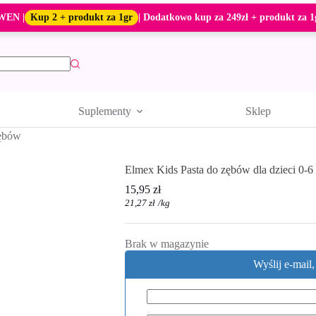
WEN |
Kup 2 + produkt za 1gr
| Dodatkowo kup za 249zł + produkt za 1
Suplementy
Sklep
zębów
Elmex Kids Pasta do zębów dla dzieci 0-6 
15,95
zł
21,27
zł
/
kg
Brak w magazynie
Wyślij e-mail