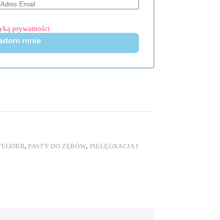
tyką prywatności
adom mnie
TEGORII
,
PASTY DO ZĘBÓW
,
PIELĘGNACJA I