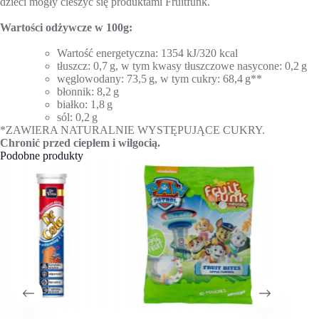
dzieci mogły cieszyć się produktami Fruitfunk.
Wartości odżywcze w 100g:
Wartość energetyczna: 1354 kJ/320 kcal
tłuszcz: 0,7 g, w tym kwasy tłuszczowe nasycone: 0,2 g
węglowodany: 73,5 g, w tym cukry: 68,4 g**
błonnik: 8,2 g
białko: 1,8 g
sól: 0,2 g
*ZAWIERA NATURALNIE WYSTĘPUJĄCE CUKRY.
Chronić przed ciepłem i wilgocią.
Podobne produkty