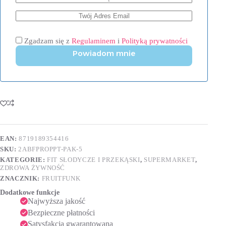
Zgadzam się z
Regulaminem
i
Polityką prywatności
Powiadom mnie
EAN:
8719189354416
SKU:
2ABFPROPPT-PAK-5
KATEGORIE:
FIT SŁODYCZE I PRZEKĄSKI
,
SUPERMARKET
,
ZDROWA ŻYWNOŚĆ
ZNACZNIK:
FRUITFUNK
Dodatkowe funkcje
Najwyższa jakość
Bezpieczne płatności
Satysfakcja gwarantowana