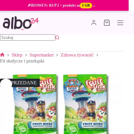
Przejdź
🎉
BIOWEN
: KUP 2 + produkt za
1 GR
→
do
treści
Koszyk
Brak
wyników
Sklep
Supermarket
Zdrowa żywność
Strona
Fit słodycze i przekąski
główna
WYPRZEDANE