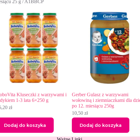
mi i
Gerber Gulasz z warzywami
Gerber Organic Jabłko mal
wołowiną i ziemniaczkami dla dzieci
niemowląt po 4. miesiącu
po 12. miesiącu 250g
6,58
zł
10,50
zł
Dodaj do koszyka
Dodaj do koszyka
Ważne Linki