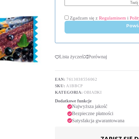
Zgadzam się z
Regulaminem
i
Poli
Powi
Lista życzeń
Porównaj
EAN:
7613038556062
SKU:
A1BBCP
KATEGORIA:
OBIADKI
Dodatkowe funkcje
Najwyższa jakość
Bezpieczne płatności
Satysfakcja gwarantowana
ZAPISZ SIĘ