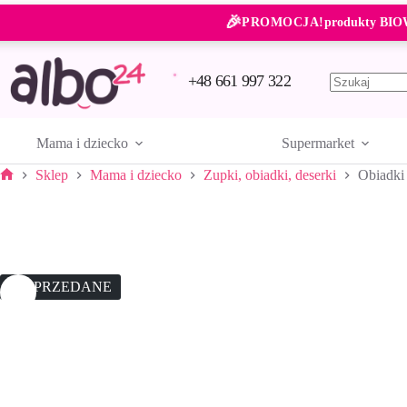
Przejdź
🎉
do
PROMOCJA!
produkty BIO
treści
+48 661 997 322
Brak
wyników
Mama i dziecko
Supermarket
Sklep
Mama i dziecko
Zupki, obiadki, deserki
Obiadki
Strona
główna
WYPRZEDANE