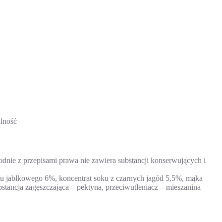
lność
dnie z przepisami prawa nie zawiera substancji konserwujących i
ku jabłkowego 6%, koncentrat soku z czarnych jagód 5,5%, mąka
tancja zagęszczająca – pektyna, przeciwutleniacz – mieszanina