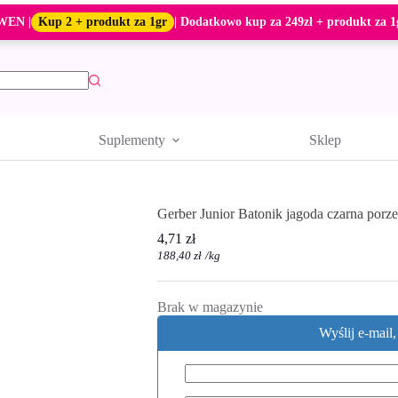
WEN |
Kup 2 + produkt za 1gr
| Dodatkowo kup za 249zł + produkt za 1
Suplementy
Sklep
Gerber Junior Batonik jagoda czarna porze
4,71
zł
188,40
zł
/
kg
Brak w magazynie
Wyślij e-mail