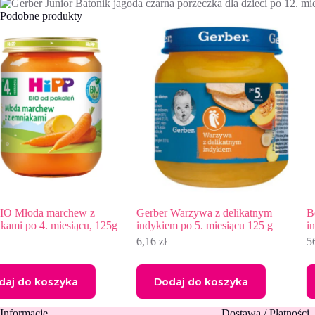
Podobne produkty
Gerber Warzywa z delikatnym
BoboVita Kluseczki z warzywa
indykiem po 5. miesiącu 125 g
indykiem 1-3 lata 6×250 g
6,16
zł
56,20
zł
Dodaj do koszyka
Dodaj do koszyka
Informacje
Dostawa / Płatności