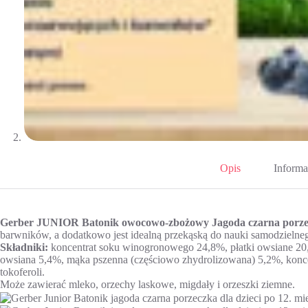
Opis
Informa
Gerber JUNIOR Batonik owocowo-zbożowy Jagoda czarna porz
barwników, a dodatkowo jest idealną przekąską do nauki samodzielneg
Składniki:
koncentrat soku winogronowego 24,8%, płatki owsiane 20, 
owsiana 5,4%, mąka pszenna (częściowo zhydrolizowana) 5,2%, koncent
tokoferoli.
Może zawierać mleko, orzechy laskowe, migdały i orzeszki ziemne.