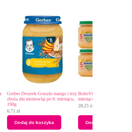
ango i trzy
BoboVita Sałatka z owoców lata po 5
Gerber Deserek Grus
 miesiącu,
miesiącu 125 g
dla niemowląt po 4. 
28,25
zł
5,18
zł
Dodaj do koszyka
Dodaj do kos