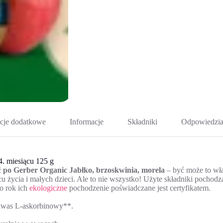
cje dodatkowe
Informacje
Składniki
Odpowiedzia
4. miesiącu 125 g
ć po Gerber Organic Jabłko, brzoskwinia, morela
– być może to wł
u życia i małych dzieci. Ale to nie wszystko! Użyte składniki pochod
o rok ich
ekologiczne
pochodzenie poświadczane jest certyfikatem.
:kwas L-askorbinowy**.