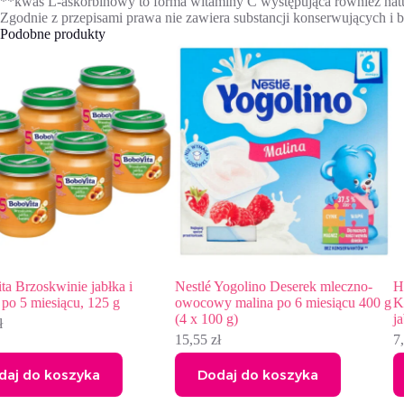
**kwas L-askorbinowy to forma witaminy C występująca również nat
Zgodnie z przepisami prawa nie zawiera substancji konserwujących i
Podobne produkty
Nestlé Yogolino Deserek mleczno-
HiPP BIO Przysmak na Dobran
owocowy malina po 6 miesiącu 400 g
Kaszka mleczna z biszkoptami i
(4 x 100 g)
jabłkami po 4. miesiącu, 190g
15,55
zł
7,38
zł
Dodaj do koszyka
Dodaj do koszyka