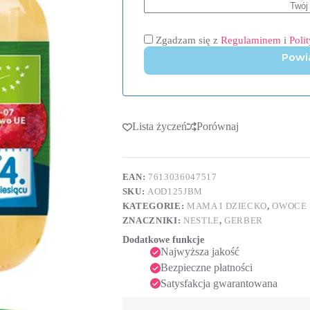
Zgadzam się z
Regulaminem
i
Poli
Powi
Lista życzeń
Porównaj
EAN:
7613036047517
SKU:
AOD125JBM
KATEGORIE:
MAMA I DZIECKO
,
OWOCE 
ZNACZNIKI:
NESTLE
,
GERBER
Dodatkowe funkcje
Najwyższa jakość
Bezpieczne płatności
Satysfakcja gwarantowana