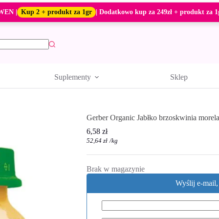
WEN |
Kup 2 + produkt za 1gr
| Dodatkowo kup za 249zł + produkt za 1
Suplementy
Sklep
Gerber Organic Jabłko brzoskwinia morela
6,58
zł
52,64
zł
/
kg
Brak w magazynie
Wyślij e-mail