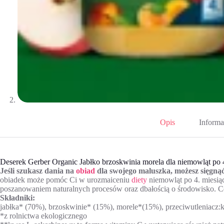
Opis
Informa
Deserek Gerber Organic Jabłko brzoskwinia morela dla niemowląt po 
Jeśli szukasz dania na
obiad
dla swojego maluszka, możesz sięgną
obiadek może pomóc Ci w urozmaiceniu
diety
niemowląt po 4. miesiąc
poszanowaniem naturalnych procesów oraz dbałością o środowisko. C
Składniki:
jabłka* (70%), brzoskwinie* (15%), morele*(15%), przeciwutleniacz
*z rolnictwa ekologicznego