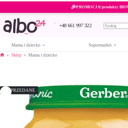
Przejdź
🎉
do
PROMOCJA!
produkty BIO
treści
+48 661 997 322
Brak
wyników
Mama i dziecko
Supermarket
Sklep
Mama i dziecko
Strona
główna
WYPRZEDANE