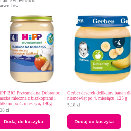
uralnie w owocach.
 barwników.
oc
Gerber deserek delikatny banan dla
Gerber Deserek Gruszki m
niemowląt po 4. miesiącu, 125 g
zboża dla niemowląt po 8.
190g
5,18
zł
6,71
zł
Dodaj do koszyka
Dodaj do koszyka