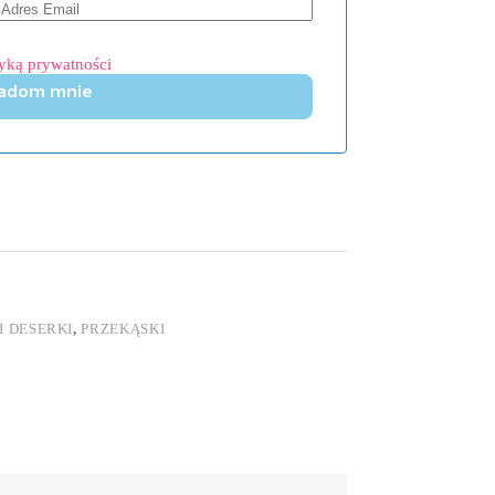
tyką prywatności
adom mnie
I DESERKI
,
PRZEKĄSKI