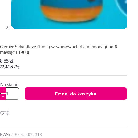
Gerber Schabik ze śliwką w warzywach dla niemowląt po 6.
miesiącu 190 g
8,55
zł
27,58
zł
/
kg
Na stanie
ilość
Dodaj do koszyka
Gerber
Schabik
A
ze
l
śliwką
t
w
e
warzywach
r
dla
n
niemowląt
EAN:
5900452072318
a
po