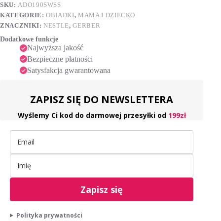
SKU:
ADO190SWSS
t
6.
i
miesiącu
KATEGORIE:
OBIADKI
,
MAMA I DZIECKO
190
v
ZNACZNIKI:
NESTLE
,
GERBER
g
e
Dodatkowe funkcje
:
Najwyższa jakość
Bezpieczne płatności
Satysfakcja gwarantowana
ZAPISZ SIĘ DO NEWSLETTERA
Wyślemy Ci kod do darmowej przesyłki od
199zł
Zapisz się
Polityka prywatności