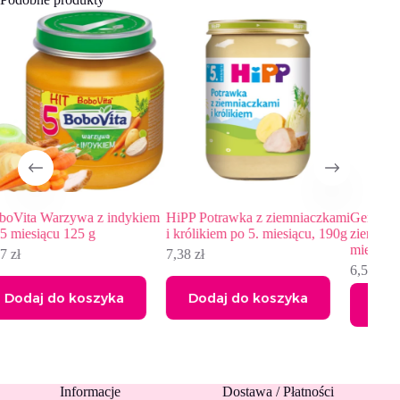
iem
HiPP Potrawka z ziemniaczkami
Gerber Organic Dynia słodki
H
i królikiem po 5. miesiącu, 190g
ziemniak dla niemowląt po 4.
i
miesiącu 125 g
7,38
zł
7
6,55
zł
Dodaj do koszyka
Dodaj do koszyka
Informacje
Dostawa / Płatności