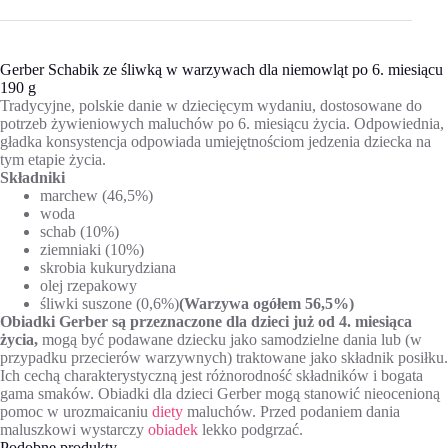
Gerber Schabik ze śliwką w warzywach dla niemowląt po 6. miesiącu
190 g
Tradycyjne, polskie danie w dziecięcym wydaniu, dostosowane do
potrzeb żywieniowych maluchów po 6. miesiącu życia. Odpowiednia,
gładka konsystencja odpowiada umiejętnościom jedzenia dziecka na
tym etapie życia.
Składniki
marchew (46,5%)
woda
schab (10%)
ziemniaki (10%)
skrobia kukurydziana
olej rzepakowy
śliwki suszone (0,6%)
(Warzywa ogółem 56,5%)
Obiadki Gerber są przeznaczone dla dzieci już od 4. miesiąca
życia,
mogą być podawane dziecku jako samodzielne dania lub (w
przypadku przecierów warzywnych) traktowane jako składnik posiłku.
Ich cechą charakterystyczną jest różnorodność składników i bogata
gama smaków. Obiadki dla dzieci Gerber mogą stanowić nieocenioną
pomoc w urozmaicaniu
diety
maluchów. Przed podaniem dania
maluszkowi wystarczy
obiadek
lekko podgrzać.
Podobne produkty