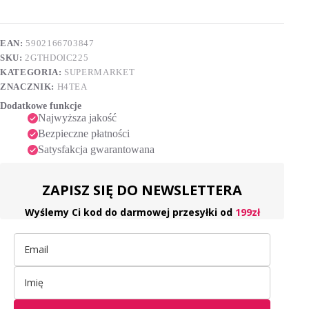
cytrynowym
e
4tea
r
225ml
n
EAN:
5902166703847
a
SKU:
2GTHDOIC225
t
i
KATEGORIA:
SUPERMARKET
v
ZNACZNIK:
H4TEA
e
Dodatkowe funkcje
:
Najwyższa jakość
Bezpieczne płatności
Satysfakcja gwarantowana
ZAPISZ SIĘ DO NEWSLETTERA
Wyślemy Ci kod do darmowej przesyłki od
199zł