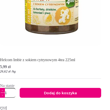
Helcom Imbir z sokiem cytrynowym 4tea 225ml
5,99
zł
26,62
zł
/
kg
Na stanie
ilość
Dodaj do koszyka
Helcom
Imbir
A
z
l
sokiem
t