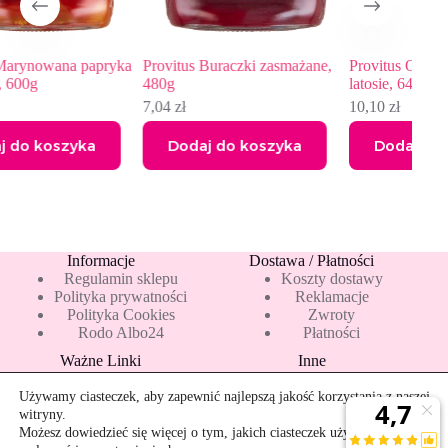
apryka
Provitus Buraczki zasmażane,
Provitus Ogórki konserwowe
480g
latosie, 640g
7,04
zł
10,10
zł
a
Dodaj do koszyka
Dodaj do koszyka
Informacje
Dostawa / Płatności
Regulamin sklepu
Koszty dostawy
Polityka prywatności
Reklamacje
Polityka Cookies
Zwroty
Rodo Albo24
Płatności
Ważne Linki
Inne
Blog
Pakiety 10 mleka
Nowości
Mapa strony
Używamy ciasteczek, aby zapewnić najlepszą jakość korzystania z naszej
Promocje
Rekomendowane
witryny.
Bestsellery
Kontakt
Możesz dowiedzieć się więcej o tym, jakich ciasteczek używamy, lub