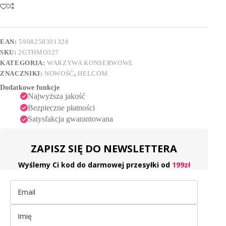
w
t
oleju
e
327ml
r
n
EAN:
5908258301328
a
SKU:
2GTHMO327
t
i
KATEGORIA:
WARZYWA KONSERWOWE
v
ZNACZNIKI:
NOWOŚĆ
,
HELCOM
e
Dodatkowe funkcje
:
Najwyższa jakość
Bezpieczne płatności
Satysfakcja gwarantowana
ZAPISZ SIĘ DO NEWSLETTERA
Wyślemy Ci kod do darmowej przesyłki od
199zł