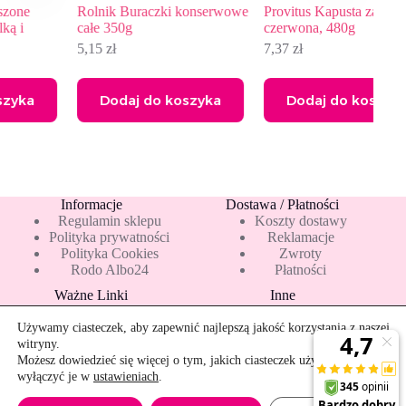
Rolnik Buraczki konserwowe
Provitus Kapusta zasmażana
H
całe 350g
czerwona, 480g
k
5,15
zł
7,37
zł
3
Dodaj do koszyka
Dodaj do koszyka
Informacje
Dostawa / Płatności
Regulamin sklepu
Koszty dostawy
Polityka prywatności
Reklamacje
Polityka Cookies
Zwroty
Rodo Albo24
Płatności
Ważne Linki
Inne
Blog
Pakiety 10 mleka
Nowości
Mapa strony
Używamy ciasteczek, aby zapewnić najlepszą jakość korzystania z naszej
Promocje
Rekomendowane
witryny.
Bestsellery
Kontakt
Możesz dowiedzieć się więcej o tym, jakich ciasteczek używamy, lub
wyłączyć je w
ustawieniach
.
Szybkie zwroty