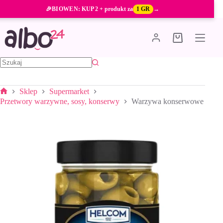
Przejdź
🎉
BIOWEN
: KUP 2 + produkt za
1 GR
→
do
treści
Koszyk
Brak
wyników
Sklep
Supermarket
Strona
Przetwory warzywne, sosy, konserwy
Warzywa konserwowe
główna