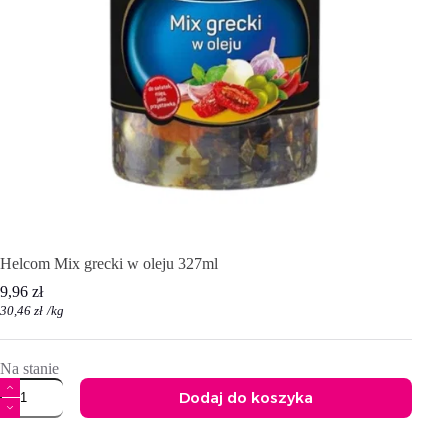
Helcom Mix grecki w oleju 327ml
9,96
zł
30,46
zł
/
kg
Na stanie
ilość
Dodaj do koszyka
Helcom
Mix
A
grecki
l