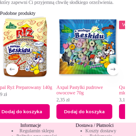
który zapewni Ci przyjemną chwilę słodkiego orzeźwienia.
Podobne produkty
WYPRZEDAŻ
40g
Axpal Pastylki pudrowe
Quick Milk Słomki smakowe do
owocowe 70g
mleka o smaku bananowym 30g
2,35
zł
3,19
zł
4,45
zł
Pierwotna
Aktualna
cena
cena
Dodaj do koszyka
Dodaj do koszyka
wynosiła:
wynosi:
4,45 zł.
3,19 zł.
Informacje
Dostawa / Płatności
Regulamin sklepu
Koszty dostawy