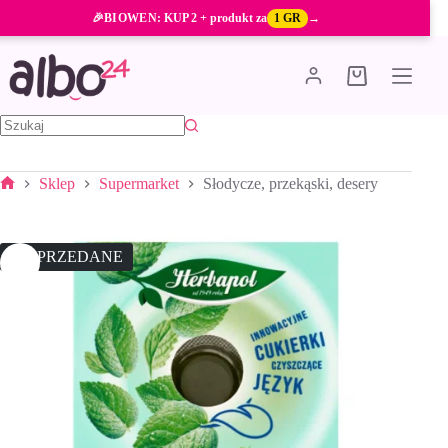
Przejdź
🎉
BIOWEN
: KUP 2 + produkt za
1 GR
→
do
treści
Koszyk
Brak
wyników
Sklep
Supermarket
Słodycze, przekąski, desery
Strona
główna
WYPRZEDANE