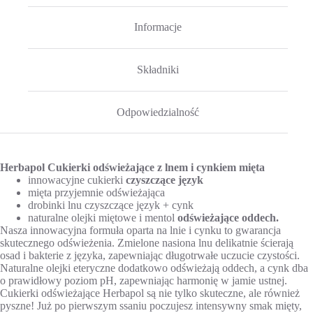
Informacje
Składniki
Odpowiedzialność
Herbapol Cukierki odświeżające z lnem i cynkiem mięta
innowacyjne cukierki
czyszczące język
mięta przyjemnie odświeżająca
drobinki lnu czyszczące język + cynk
naturalne olejki miętowe i mentol
odświeżające oddech.
Nasza innowacyjna formuła oparta na lnie i cynku to gwarancja
skutecznego odświeżenia. Zmielone nasiona lnu delikatnie ścierają
osad i bakterie z języka, zapewniając długotrwałe uczucie czystości.
Naturalne olejki eteryczne dodatkowo odświeżają oddech, a cynk dba
o prawidłowy poziom pH, zapewniając harmonię w jamie ustnej.
Cukierki odświeżające Herbapol są nie tylko skuteczne, ale również
pyszne! Już po pierwszym ssaniu poczujesz intensywny smak mięty,