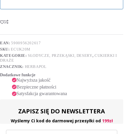
EAN:
5900956202617
SKU:
ECUK20M
KATEGORIE:
SŁODYCZE, PRZEKĄSKI, DESERY
,
CUKIERKI I
DRAŻE
ZNACZNIK:
HERBAPOL
Dodatkowe funkcje
Najwyższa jakość
Bezpieczne płatności
Satysfakcja gwarantowana
ZAPISZ SIĘ DO NEWSLETTERA
Wyślemy Ci kod do darmowej przesyłki od
199zł