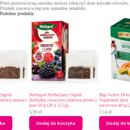
Przez przezroczystą saszetkę możesz zobaczyć duże kawałki owoców, d
Produkt zawiera wyłącznie naturalne składniki.
Podobne produkty
Herbapol Herbaciany Ogród
Big-Active Detox oczyszczanie
Herbatka owocowo-ziołowa prosto z
Suplement diety herbatka zioło
lasu 50 g (20 x 2,5 g)
owocowa 40 g (20 x 2 g)
5,59
zł
7,14
zł
Dodaj do koszyka
Dodaj do koszyka