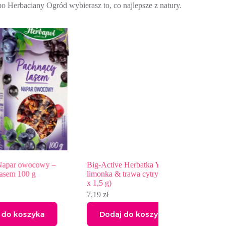
o Herbaciany Ogród wybierasz to, co najlepsze z natury.
 –
Big-Active Herbatka Yerba Mate
limonka & trawa cytrynowa 30 g (20
x 1,5 g)
7,19
zł
Dodaj do koszyka