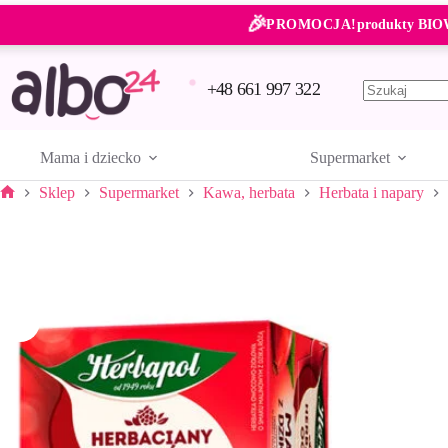
Przejdź
🎉
do
PROMOCJA!
produkty BIO
treści
+48 661 997 322
Brak
wyników
Mama i dziecko
Supermarket
Sklep
Supermarket
Kawa, herbata
Herbata i napary
Strona
główna