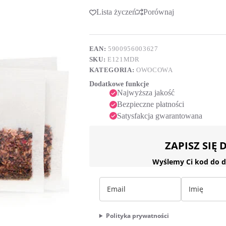
Herbatka
l
owocowo-
Lista życzeń
Porównaj
t
ziołowa
e
malina
r
z
n
dzika
a
EAN:
5900956003627
różą
t
SKU:
E121MDR
54
i
g
KATEGORIA:
OWOCOWA
v
(20
Dodatkowe funkcje
e
x
Najwyższa jakość
2,7
:
g)
Bezpieczne płatności
Satysfakcja gwarantowana
ZAPISZ SIĘ
Wyślemy Ci kod do d
Polityka prywatności