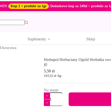
WEN |
Kup 2 + produkt za 1gr
| Dodatkowo kup za 249zł + produkt za 1
Suplementy
Sklep
Owocowa
Herbapol Herbaciany Ogród Herbatka owoc
g)
5,59
zł
103,52
zł
/
kg
Na stanie
ilość
Herbapol
Herbaciany
Ogród
A