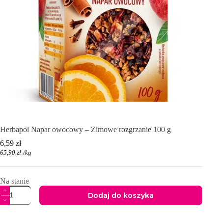
Herbapol Napar owocowy – Zimowe rozgrzanie 100 g
6,59
zł
65,90
zł
/
kg
Na stanie
ilość
Dodaj do koszyka
Herbapol
Napar
A
owocowy
l