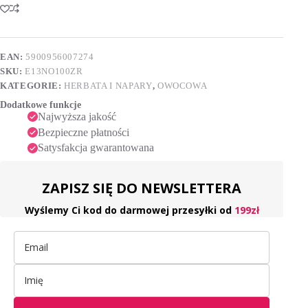
–
t
Zimowe
e
rozgrzanie
r
100
n
g
EAN:
5900956007274
a
SKU:
E13NO100ZR
t
i
KATEGORIE:
HERBATA I NAPARY
,
OWOCOWA
v
Dodatkowe funkcje
e
Najwyższa jakość
:
Bezpieczne płatności
Satysfakcja gwarantowana
ZAPISZ SIĘ DO NEWSLETTERA
Wyślemy Ci kod do darmowej przesyłki od
199zł