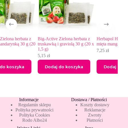
 z
Big-Active Zielona herbata z
Herbapol Herbata na zimno
 (20
truskawką i graviolą 30 g (20 x
mięta mango, 36 g (20 x 1,8 g)
1,5 g)
7,25
zł
5,15
zł
Dodaj do koszyka
Dodaj do koszyka
Informacje
Dostawa / Płatności
Regulamin sklepu
Koszty dostawy
Polityka prywatności
Reklamacje
Polityka Cookies
Zwroty
Rodo Albo24
Płatności