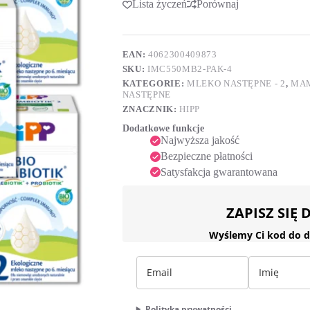
Lista życzeń
Porównaj
t
mleko
e
następne
r
dla
n
niemowląt
a
EAN:
4062300409873
po
t
SKU:
IMC550MB2-PAK-4
6.
i
miesiącu
KATEGORIE:
MLEKO NASTĘPNE - 2
,
MAM
v
4x550g
NASTĘPNE
e
ZNACZNIK:
HIPP
:
Dodatkowe funkcje
Najwyższa jakość
Bezpieczne płatności
Satysfakcja gwarantowana
ZAPISZ SIĘ
Wyślemy Ci kod do d
Polityka prywatności