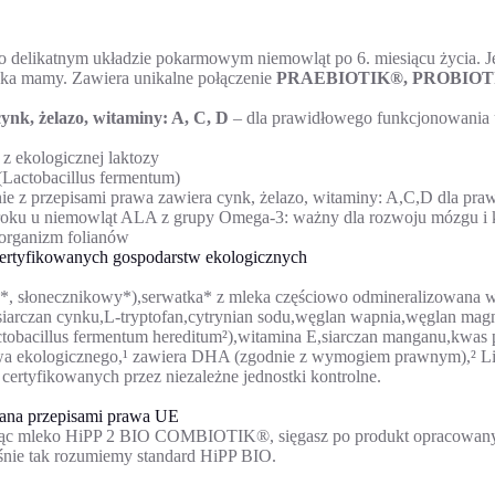
ikatnym układzie pokarmowym niemowląt po 6. miesiącu życia. Jego
eka mamy. Zawiera unikalne połączenie
PRAEBIOTIK®, PROBIOTIK
ynk, żelazo, witaminy: A, C, D
– dla prawidłowego funkcjonowania 
z ekologicznej laktozy
(Lactobacillus fermentum)
 przepisami prawa zawiera cynk, żelazo, witaminy: A,C,D dla pra
roku u niemowląt ALA z grupy Omega-3: ważny dla rozwoju mózgu 
 organizm folianów
certyfikowanych gospodarstw ekologicznych
*, słonecznikowy*),serwatka* z mleka częściowo odmineralizowana w 
siarczan cynku,L-tryptofan,cytrynian sodu,węglan wapnia,węglan magne
ctobacillus fermentum hereditum²),witamina E,siarczan manganu,kwas 
ctwa ekologicznego,¹ zawiera DHA (zgodnie z wymogiem prawnym),² L
rtyfikowanych przez niezależne jednostki kontrolne.
na przepisami prawa UE
ąc mleko HiPP 2 BIO COMBIOTIK®, sięgasz po produkt opracowany z na
nie tak rozumiemy standard HiPP BIO.