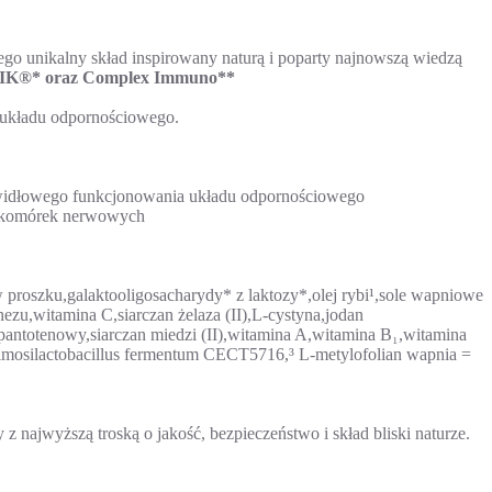
 unikalny skład inspirowany naturą i poparty najnowszą wiedzą
®* oraz Complex Immuno**
układu odpornościowego.
widłowego funkcjonowania układu odpornościowego
i komórek nerwowych
proszku,galaktooligosacharydy* z laktozy*,olej rybi¹,sole wapniowe
zu,witamina C,siarczan żelaza (II),L-cystyna,jodan
pantotenowy,siarczan miedzi (II),witamina A,witamina B₁,witamina
imosilactobacillus fermentum CECT5716,³ L-metylofolian wapnia =
jwyższą troską o jakość, bezpieczeństwo i skład bliski naturze.