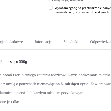
Wyrażam zgodę na przetwarzanie danych 
o nowościach, promocjach i produktac
cje dodatkowe
Informacje
Składniki
Odpowiedzia
6. miesiącu 550g
ń i wieloletniego zaufania rodziców. Każde opakowanie to efekt ryg
 z myślą o potrzebach
niemowląt po 6. miesiącu życia.
Zawiera ważn
armienia piersią lub każdym mlekiem początkowym.
e jest dla: