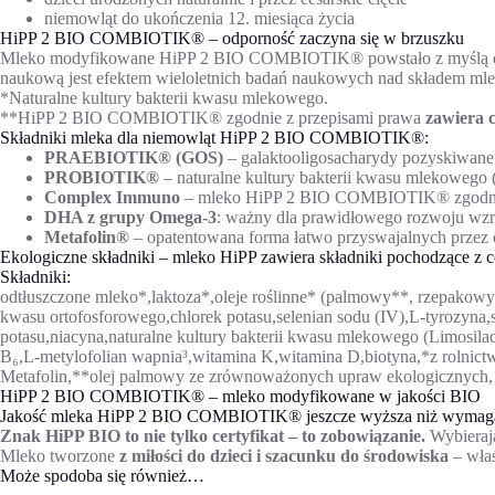
niemowląt do ukończenia 12. miesiąca życia
HiPP 2 BIO COMBIOTIK® – odporność zaczyna się w brzuszku
Mleko modyfikowane HiPP 2 BIO COMBIOTIK® powstało z myślą o del
naukową jest efektem wieloletnich badań naukowych nad składem ml
*Naturalne kultury bakterii kwasu mlekowego.
**HiPP 2 BIO COMBIOTIK® zgodnie z przepisami prawa
zawiera c
Składniki mleka dla niemowląt HiPP 2 BIO COMBIOTIK®:
PRAEBIOTIK® (GOS)
– galaktooligosacharydy pozyskiwane 
PROBIOTIK®
– naturalne kultury bakterii kwasu mlekowego 
Complex Immuno
– mleko HiPP 2 BIO COMBIOTIK® zgodnie z
DHA z grupy Omega-3
: ważny dla prawidłowego rozwoju wz
Metafolin®
– opatentowana forma łatwo przyswajalnych przez
Ekologiczne składniki – mleko HiPP zawiera składniki pochodzące z 
Składniki:
odtłuszczone mleko*,laktoza*,oleje roślinne* (palmowy**, rzepakowy
kwasu ortofosforowego,chlorek potasu,selenian sodu (IV),L-tyrozyna,
potasu,niacyna,naturalne kultury bakterii kwasu mlekowego (Limosila
B₆,L-metylofolian wapnia³,witamina K,witamina D,biotyna,*z rolni
Metafolin,**olej palmowy ze zrównoważonych upraw ekologicznych, ce
HiPP 2 BIO COMBIOTIK® – mleko modyfikowane w jakości BIO
Jakość mleka HiPP 2 BIO COMBIOTIK® jeszcze wyższa niż wymaga
Znak HiPP BIO to nie tylko certyfikat – to zobowiązanie.
Wybieraj
Mleko tworzone
z miłości do dzieci i szacunku do środowiska
– właś
Może spodoba się również…