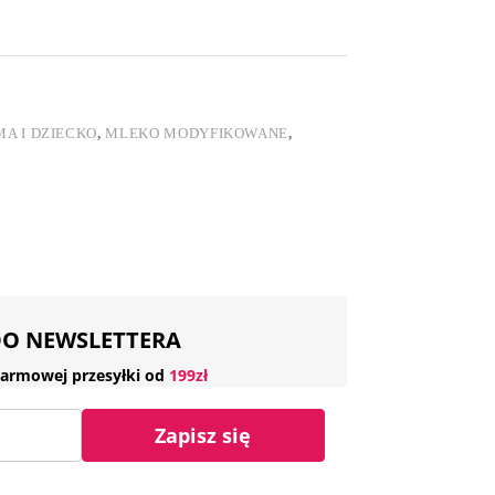
A I DZIECKO
,
MLEKO MODYFIKOWANE
,
 DO NEWSLETTERA
armowej przesyłki od
199zł
Zapisz się