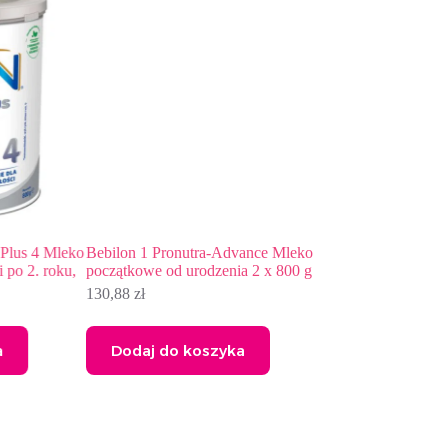
us 4 Mleko
Bebilon 1 Pronutra-Advance Mleko
Nestlé NAN TOTA
o 2. roku,
początkowe od urodzenia 2 x 800 g
zaparcia, kolki, ulew
niemowląt od urodze
130,88
zł
46,99
zł
Dodaj do koszyka
Dodaj do kosz