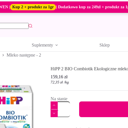
WEN |
Kup 2 + produkt za 1gr
| Dodatkowo kup za 249zł + produkt za 1
Suplementy
Sklep
Mleko następne - 2
HiPP 2 BIO Combiotik Ekologiczne mleko 
159,16
zł
72,35
zł
/
kg
Na stanie
ilość
HiPP
2
BIO
A
Combiotik
l
Ekologiczne