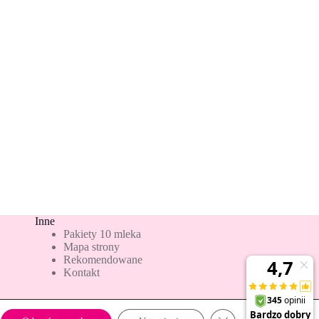
Inne
Pakiety 10 mleka
Mapa strony
Rekomendowane
Kontakt
Zamknij panel powiado