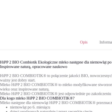
Opis
Informa
HiPP 2 BIO Combiotik Ekologiczne mleko następne dla niemowląt po 
Inspirowane naturą, opracowane naukowo
HiPP 2 BIO COMBIOTIK® to połączenie jakości BIO, nowoczesnych bada
ważny jest dobry start.
Mleko HiPP 2 BIO COMBIOTIK® to mleko modyfikowane stworzone
wieku oraz inspirowane naturą.
Mleko HiPP 2 BIO COMBIOTIK® jest odpowiednie po zakończeniu k
Dla kogo mleko HiPP 2 BIO COMBIOTIK®?
Mleko następne dla niemowląt HiPP 2 BIO COMBIOTIK® przeznaczon
niemowląt po 6. miesiącu
dzieci urodzonych naturalnie i przez cesarskie cięcie