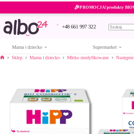
Przejdź
🎉
do
PROMOCJA!
produkty BIO
treści
+48 661 997 322
Brak
wyników
Mama i dziecko
Supermarket
Sklep
Mama i dziecko
Mleko modyfikowane
Następne
Strona
główna