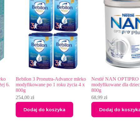
o
Bebilon 3 Pronutra-Advance mleko
Nestlé NAN OPTIPRO Pl
 6.
modyfikowane po 1 roku życia 4 x
modyfikowane dla dzieci p
800g
800g
254,00
zł
68,99
zł
Dodaj do koszyka
Dodaj do koszyka