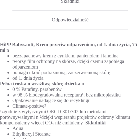
Składniki
Odpowiedzialność
HiPP Babysanft, Krem przeciw odparzeniom, od 1. dnia życia, 75
ml
n
bezzapachowy krem z cynkiem, pantenolem i lanoliną
tworzy film ochronny na skórze, dzięki czemu zapobiega
odparzeniom
pomaga ukoić podrażnioną, zaczerwienioną skórę
od 1. dnia życia
Pełna troska o wrażliwą skórę dziecka
n
0 % Parafiny, parabenów
w 98 % biodegradowalna receptura¹, bez mikroplastiku
Opakowanie nadające się do recyklingu
Climate-positive²
¹zgodnie z wytycznymi OECD 301/302 lub metodami
porównywalnymi n ²dzięki wspieraniu projektów ochrony klimatu
kompensujemy więcej CO₂ niż emitujemy
Składniki
Aqua
Ethylhexyl Stearate