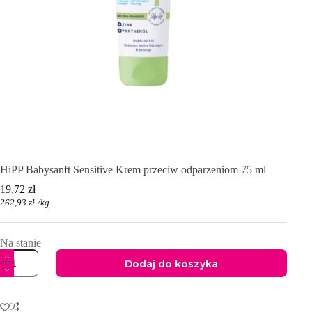
HiPP Babysanft Sensitive Krem przeciw odparzeniom 75 ml
19,72
zł
262,93
zł
/
kg
Na stanie
ilość
Dodaj do koszyka
HiPP
Babysanft
A
Sensitive
l
Krem
t