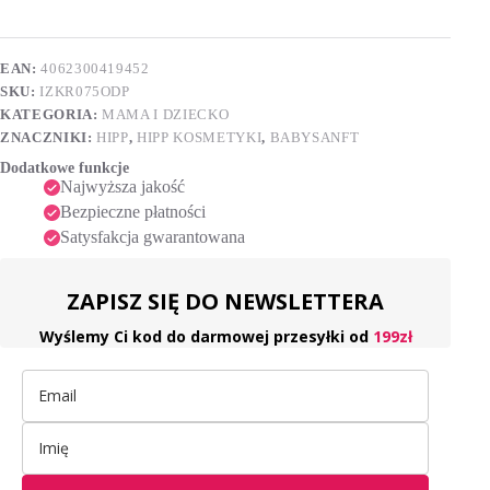
przeciw
e
odparzeniom
r
75
n
ml
EAN:
4062300419452
a
SKU:
IZKR075ODP
t
i
KATEGORIA:
MAMA I DZIECKO
v
ZNACZNIKI:
HIPP
,
HIPP KOSMETYKI
,
BABYSANFT
e
Dodatkowe funkcje
:
Najwyższa jakość
Bezpieczne płatności
Satysfakcja gwarantowana
ZAPISZ SIĘ DO NEWSLETTERA
Wyślemy Ci kod do darmowej przesyłki od
199zł