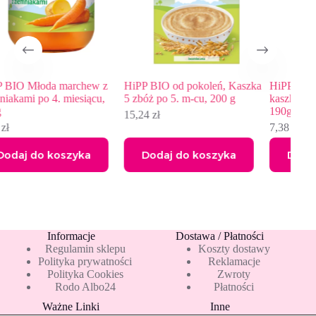
chew z
HiPP BIO od pokoleń, Kaszka
HiPP BIO Rosołek z kurcza
siącu,
5 zbóż po 5. m-cu, 200 g
kaszką manną po 5. miesiąc
190g
15,24
zł
7,38
zł
yka
Dodaj do koszyka
Dodaj do koszyka
Informacje
Dostawa / Płatności
Regulamin sklepu
Koszty dostawy
Polityka prywatności
Reklamacje
Polityka Cookies
Zwroty
Rodo Albo24
Płatności
Ważne Linki
Inne