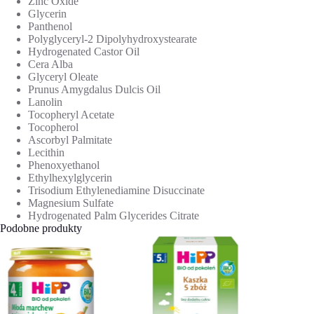
Zinc Oxide
Glycerin
Panthenol
Polyglyceryl-2 Dipolyhydroxystearate
Hydrogenated Castor Oil
Cera Alba
Glyceryl Oleate
Prunus Amygdalus Dulcis Oil
Lanolin
Tocopheryl Acetate
Tocopherol
Ascorbyl Palmitate
Lecithin
Phenoxyethanol
Ethylhexylglycerin
Trisodium Ethylenediamine Disuccinate
Magnesium Sulfate
Hydrogenated Palm Glycerides Citrate
Podobne produkty