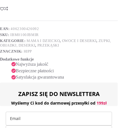
HiPP
l
BIO
t
jabłka-
e
mirabelki-
r
brzoskwinie
n
po
EAN:
4062300426092
a
6.
SKU:
IBM0100JBMIR
t
miesiącu
i
100g
KATEGORIE:
MAMA I DZIECKO
,
OWOCE I DESERKI
,
ZUPKI,
v
OBIADKI, DESERKI
,
PRZEKĄSKI
e
ZNACZNIK:
HIPP
:
Dodatkowe funkcje
Najwyższa jakość
Bezpieczne płatności
Satysfakcja gwarantowana
ZAPISZ SIĘ DO NEWSLETTERA
Wyślemy Ci kod do darmowej przesyłki od
199zł