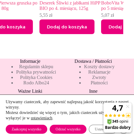
zka po
Deserek Śliwki z jabłkami HiPP
BoboVita Warzywa z indykie
BIO po 4. miesiącu, 125g
po 5 miesiącu 125 g
5,55
zł
5,07
zł
a
Dodaj do koszyka
Dodaj do koszyka
Informacje
Dostawa / Płatności
Regulamin sklepu
Koszty dostawy
Polityka prywatności
Reklamacje
Polityka Cookies
Zwroty
Rodo Albo24
Płatności
Ważne Linki
Inne
Blog
Pakiety 10 mleka
Nowości
Mapa strony
Używamy ciasteczek, aby zapewnić najlepszą jakość korzystania z naszej
Promocje
Rekomendowane
witryny.
Bestsellery
Kontakt
Możesz dowiedzieć się więcej o tym, jakich ciasteczek używamy, lub
wyłączyć je w
ustawieniach
.
Szybkie zwroty
Mus owocowy HiPP BIO jabłka-mirabelki-brzoskwinie po 6. miesiącu 100g
Dodaj do koszyka
Zamkn
5,03
zł
Zaakceptuj wszystko
Odrzuć wszystko
Ustawienia