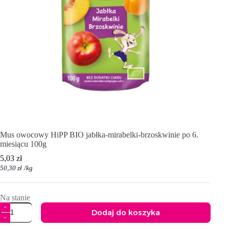
Mus owocowy HiPP BIO jabłka-mirabelki-brzoskwinie po 6.
miesiącu 100g
5,03
zł
50,30
zł
/
kg
Na stanie
ilość
Dodaj do koszyka
Mus
owocowy
A