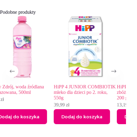
Podobne produkty
 źródlana
HiPP 4 JUNIOR COMBIOTIK
HiPP BIO od pokoleń, 
0ml
mleko dla dzieci po 2. roku,
zbóż z bananami, od 12
550g
200 g
39,99
zł
13,19
zł
oszyka
Dodaj do koszyka
Dodaj do koszy