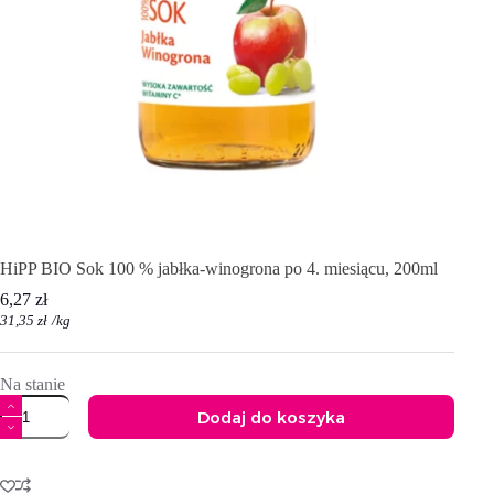
HiPP BIO Sok 100 % jabłka-winogrona po 4. miesiącu, 200ml
6,27
zł
31,35
zł
/
kg
Na stanie
ilość
Dodaj do koszyka
HiPP
BIO
A
Sok
l
100
t