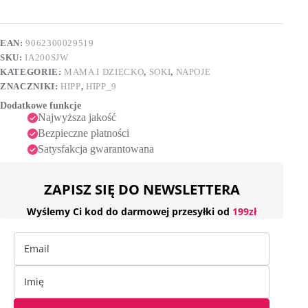
%
e
jabłka-
r
winogrona
n
po
EAN:
9062300029519
a
4.
SKU:
IA200SJW
t
miesiącu,
i
200ml
KATEGORIE:
MAMA I DZIECKO
,
SOKI
,
NAPOJE
v
ZNACZNIKI:
HIPP
,
HIPP_9
e
Dodatkowe funkcje
:
Najwyższa jakość
Bezpieczne płatności
Satysfakcja gwarantowana
ZAPISZ SIĘ DO NEWSLETTERA
Wyślemy Ci kod do darmowej przesyłki od
199zł