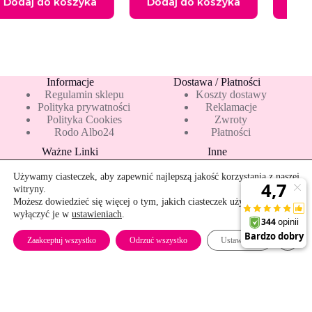
a
Dodaj do koszyka
Dodaj do koszyka
Informacje
Dostawa / Płatności
Regulamin sklepu
Koszty dostawy
Polityka prywatności
Reklamacje
Polityka Cookies
Zwroty
Rodo Albo24
Płatności
Ważne Linki
Inne
Blog
Pakiety 10 mleka
Nowości
Mapa strony
Używamy ciasteczek, aby zapewnić najlepszą jakość korzystania z naszej
Promocje
Rekomendowane
witryny.
Bestsellery
Kontakt
Możesz dowiedzieć się więcej o tym, jakich ciasteczek używamy, lub
wyłączyć je w
ustawieniach
.
Szybkie zwroty
Zamkn
Zaakceptuj wszystko
Odrzuć wszystko
Ustawienia
Copyright © 2026 - albo24.pl