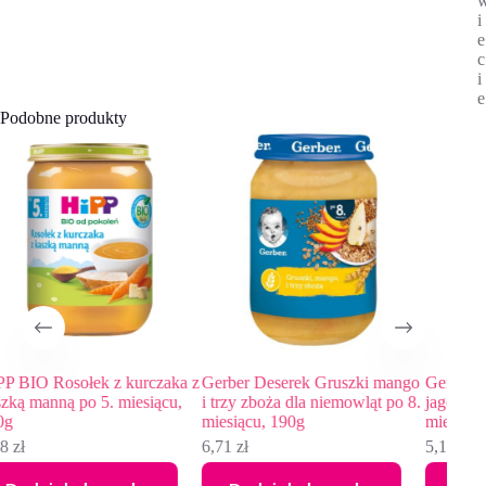
Podobne produkty
rczaka z
Gerber Deserek Gruszki mango
Gerber deserek Krem z jabłek
siącu,
i trzy zboża dla niemowląt po 8.
jagód dla niemowląt po 4.
miesiącu, 190g
miesiącu, 125g
6,71
zł
5,18
zł