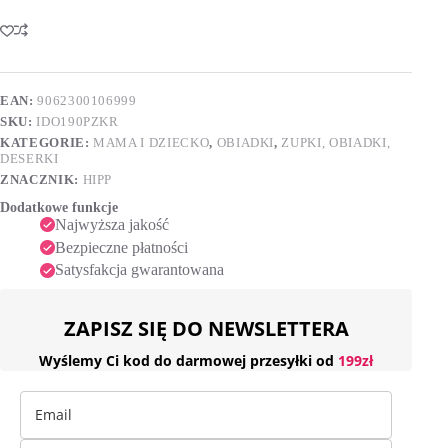
z
l
ziemniaczkami
t
i
e
królikiem
r
po
n
5.
EAN:
9062300106999
a
miesiącu,
SKU:
IDO190PZKR
t
190g
i
KATEGORIE:
MAMA I DZIECKO
,
OBIADKI
,
ZUPKI, OBIADKI,
v
DESERKI
e
ZNACZNIK:
HIPP
:
Dodatkowe funkcje
Najwyższa jakość
Bezpieczne płatności
Satysfakcja gwarantowana
ZAPISZ SIĘ DO NEWSLETTERA
Wyślemy Ci kod do darmowej przesyłki od
199zł