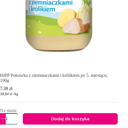
HiPP Potrawka z ziemniaczkami i królikiem po 5. miesiącu,
190g
7,38
zł
38,84
zł
/
kg
Na stanie
ilość
Dodaj do koszyka
HiPP
Potrawka
A