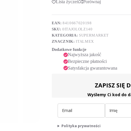
Lista życzeń
Porównaj
t
w
e
słoiku,
r
140g
n
a
EAN:
8410667020198
t
SKU:
0ITAJOLOLZ140
i
KATEGORIA:
SUPERMARKET
v
ZNACZNIK:
ITALMEX
e
:
Dodatkowe funkcje
Najwyższa jakość
Bezpieczne płatności
Satysfakcja gwarantowana
ZAPISZ SIĘ
Wyślemy Ci kod do d
Polityka prywatności