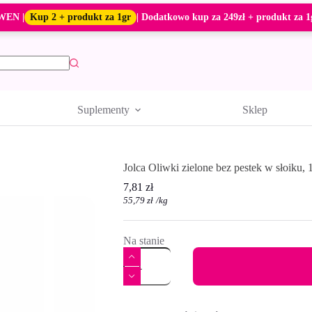
WEN |
Kup 2 + produkt za 1gr
| Dodatkowo kup za 249zł + produkt za 1
Suplementy
Sklep
Jolca Oliwki zielone bez pestek w słoiku, 
7,81
zł
55,79
zł
/
kg
Na stanie
ilość
Jolca
Oliwki
zielone
A
bez
l
pestek