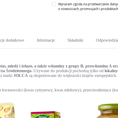
Wyrażam zgodę na przetwarzanie danych
o nowościach, promocjach i produkta
cje dodatkowe
Informacje
Składniki
Odpowiedzia
tas, miedź i żelazo, a także witaminy z grupy B, prowitaminę A or
orza Śródziemnego.
Używane do produkcji pochodzą tylko od
lokalny
ki marki
JOLCA
są eksportowane do większości krajów europejskich.
ator kwasowości (kwas cytrynowy, kwas mlekowy), przeciwutleniacz (k