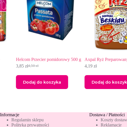
Helcom Przecier pomidorowy 500 g
Axpal Ryż Preparowany 140g
3,85
zł
4,19
zł
4,50
zł
Pierwotna
Aktualna
cena
cena
wynosiła:
wynosi:
Dodaj do koszyka
Dodaj do koszyka
4,50 zł.
3,85 zł.
Informacje
Dostawa / Płatności
Regulamin sklepu
Koszty dosta
Polityka prywatności
Reklamacje