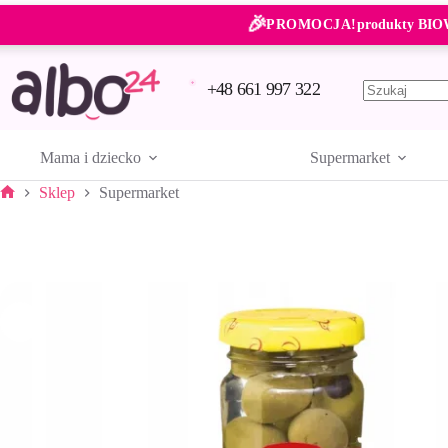
Przejdź
🎉
do
PROMOCJA!
produkty BIO
treści
+48 661 997 322
Brak
wyników
Mama i dziecko
Supermarket
Sklep
Supermarket
Strona
główna