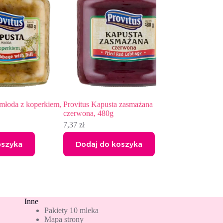
 koperkiem,
Provitus Kapusta zasmażana
Axpal Popcorn 60g
czerwona, 480g
1,95
zł
7,37
zł
Dodaj do koszyka
Dodaj do kos
Inne
Pakiety 10 mleka
Mapa strony