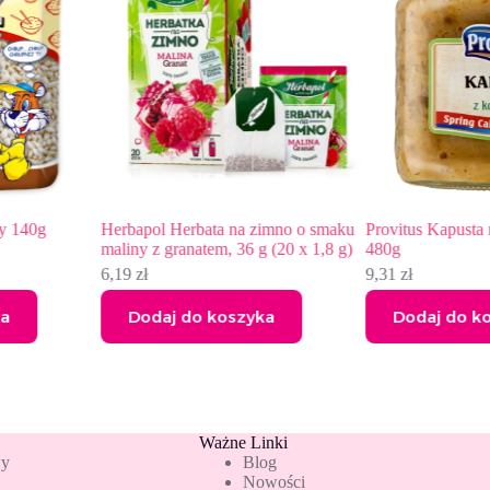
Herbapol Herbata na zimno o smaku
Provitus Kapusta młoda z
maliny z granatem, 36 g (20 x 1,8 g)
480g
6,19
zł
9,31
zł
Dodaj do koszyka
Dodaj do koszyka
Ważne Linki
wy
Blog
Nowości