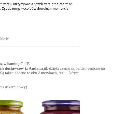
 w celu otrzymywania newslettera oraz informacji
ch. Zgodę mogę wycofać w dowolnym momencie
lność
az witaminę C i E.
ch dostawców (z Andaluzji),
dzięki czemu są bardzo cenione na
 Są także obecne w obu Amerykach, Azji i Afryce.
was askarbinowy).