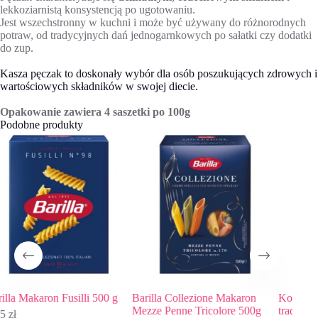
lekkoziarnistą konsystencją po ugotowaniu.
Jest wszechstronny w kuchni i może być używany do różnorodnych
potraw, od tradycyjnych dań jednogarnkowych po sałatki czy dodatki
do zup.
Kasza pęczak to doskonały wybór dla osób poszukujących zdrowych i
wartościowych składników w swojej diecie.
Opakowanie zawiera 4 saszetki po 100g
Podobne produkty
 500 g
Barilla Collezione Makaron
Kotliński Sałatka jarzynowa
Mezze Penne Tricolore 500g
tradycyjna, 870g