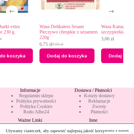
Wasa Delikatess Sesam
Wasa Kanapka z serkiem i
Pieczywo chrupkie z sezamem
szczypiorkiem 37 g (2 sztuki)
220g
3,00
zł
6,75
zł
7,92
zł
Pierwotna
Aktualna
cena
cena
Dodaj do koszyka
Dodaj do koszyka
wynosiła:
wynosi:
7,92 zł.
6,75 zł.
Informacje
Dostawa / Płatności
Regulamin sklepu
Koszty dostawy
Polityka prywatności
Reklamacje
Polityka Cookies
Zwroty
Rodo Albo24
Płatności
Ważne Linki
Inne
Blog
Pakiety 10 mleka
Nowości
Mapa strony
Używamy ciasteczek, aby zapewnić najlepszą jakość korzystania z naszej