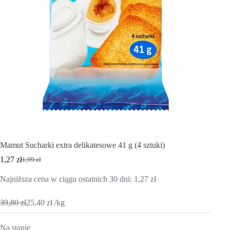
Mamut Sucharki extra delikatesowe 41 g (4 sztuki)
1,27
zł
1,99
zł
Pierwotna
Aktualna
cena
cena
Najniższa cena w ciągu ostatnich 30 dni:
1,27
zł
wynosiła:
wynosi:
1,99 zł.
1,27 zł.
39,80
zł
25,40
zł
/
kg
Na stanie