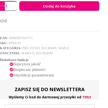
ilość
Dodaj do koszyka
Mamut
Sucharki
A
extra
l
delikatesowe
t
41
e
g
r
(4
n
sztuki)
EAN:
5900697016771
a
SKU:
8PS41D
t
i
KATEGORIA:
PIECZYWO, SUCHARY, WAFLE
v
ZNACZNIKI:
MAMUT
,
SUCHARKI
e
Dodatkowe funkcje
:
Najwyższa jakość
Bezpieczne płatności
Satysfakcja gwarantowana
ZAPISZ SIĘ DO NEWSLETTERA
Wyślemy Ci kod do darmowej przesyłki od
199zł