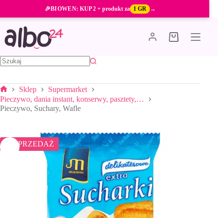
Przejdź
🎉
BIOWEN
: KUP 2 + produkt za
1 GR
→
do
treści
Koszyk
Brak
wyników
Sklep
Supermarket
Strona
Pieczywo, dania instant, konserwy, pasztety,…
główna
Pieczywo, Suchary, Wafle
WYPRZEDAŻ