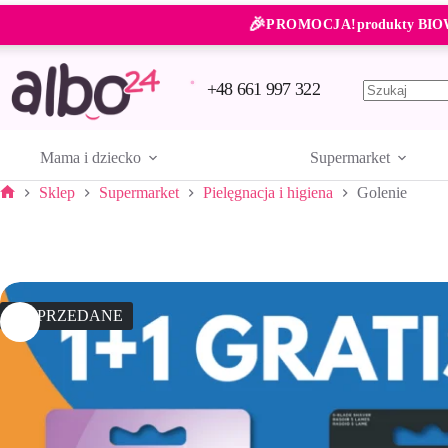
Przejdź
🎉
do
PROMOCJA!
produkty BIO
treści
+48 661 997 322
Brak
wyników
Mama i dziecko
Supermarket
Sklep
Supermarket
Pielęgnacja i higiena
Golenie
Strona
główna
WYPRZEDANE