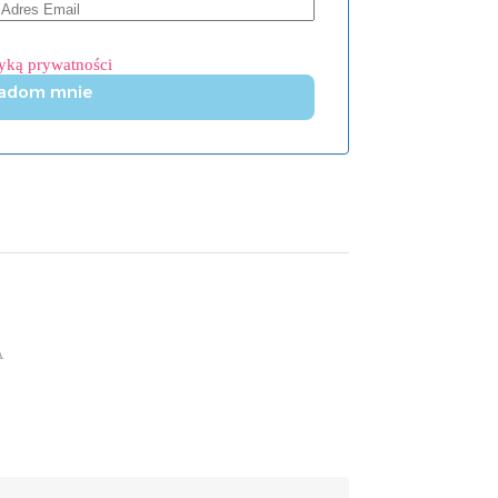
tyką prywatności
adom mnie
A