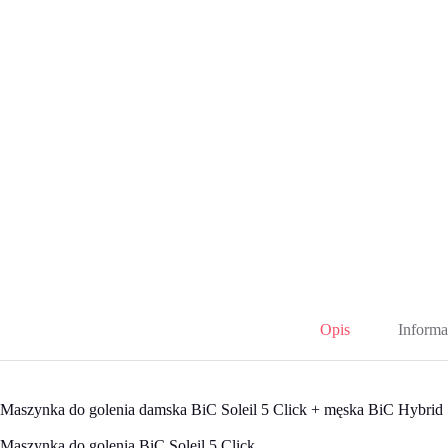
Opis
Informa
Maszynka do golenia damska BiC Soleil 5 Click + męska BiC Hybrid 5
Maszynka do golenia BiC Soleil 5 Click