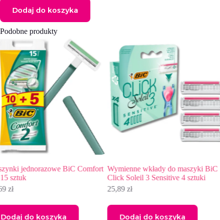
Dodaj do koszyka
Podobne produkty
Wymienne wkłady do maszyki BiC
Maszynki jednorazowe zapac
Click Soleil 3 Sensitive 4 sztuki
BiC Soleil Escape 3 Lily&Rose
sztuki
25,89
zł
21,89
zł
Dodaj do koszyka
Dodaj do koszyka