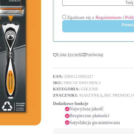
Zgadzam się z
Regulaminem
i
Poli
Powi
Lista życzeń
Porównaj
EAN:
3086123680227
SKU:
9BICGCSWO-MIX-2
KATEGORIA:
GOLENIE
ZNACZNIKI:
MASZYNKA
,
BIC PROMOCJ
Dodatkowe funkcje
Najwyższa jakość
Bezpieczne płatności
Satysfakcja gwarantowana