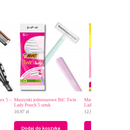
iC Twin
Maszynki jednorazowe BiC Pure
Lady 6 sztuk
12,93
zł
Dodaj do koszyka