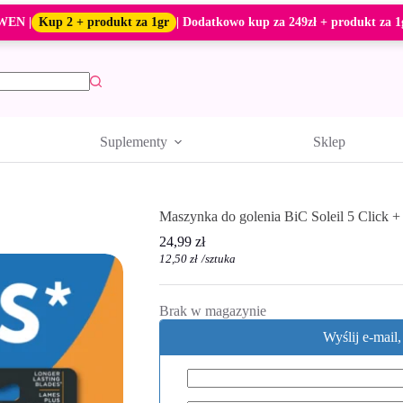
WEN |
Kup 2 + produkt za 1gr
| Dodatkowo kup za 249zł + produkt za 1
Suplementy
Sklep
Maszynka do golenia BiC Soleil 5 Click 
24,99
zł
12,50
zł
/
sztuka
Brak w magazynie
Wyślij e-mail