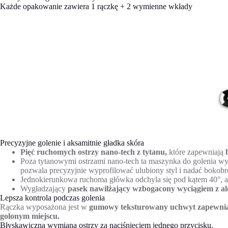
Każde opakowanie zawiera 1 rączkę + 2 wymienne wkłady
Precyzyjne golenie i aksamitnie gładka skóra
Pięć ruchomych ostrzy nano-tech z tytanu,
które zapewniają
Poza tytanowymi ostrzami nano-tech ta maszynka do golenia w
pozwala precyzyjnie wyprofilować ulubiony styl i nadać bokobr
Jednokierunkowa ruchoma główka odchyla się pod kątem 40°, 
Wygładzający
pasek nawilżający wzbogacony wyciągiem z al
Lepsza kontrola podczas golenia
Rączka wyposażona jest w
gumowy teksturowany uchwyt zapewni
golonym miejscu.
Błyskawiczna wymiana ostrzy za naciśnięciem jednego przycisku.