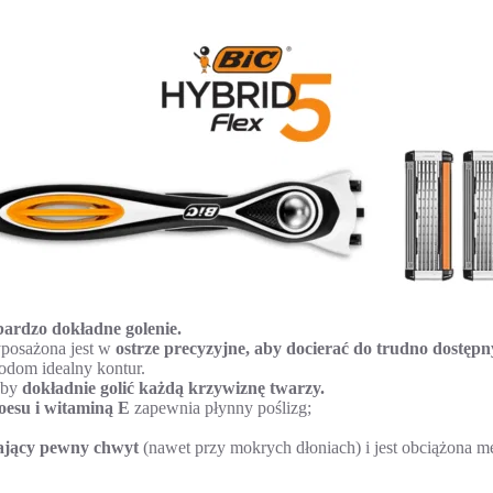
bardzo dokładne golenie.
yposażona jest w
ostrze precyzyjne,
aby docierać do trudno dostępn
odom idealny kontur.
aby
dokładnie golić każdą krzywiznę twarzy.
oesu i witaminą E
zapewnia płynny poślizg;
ający pewny chwyt
(nawet przy mokrych dłoniach) i jest obciążona m