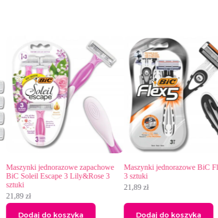
howe
Maszynki jednorazowe BiC Flex 5 –
Maszynki jednorazowe B
 3
3 sztuki
Lady Pouch 5 sztuk
21,89
zł
10,97
zł
Dodaj do koszyka
Dodaj do koszyka