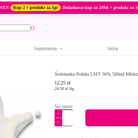
WEN |
Kup 2 + produkt za 1gr
| Dodatkowo kup za 249zł + produkt za 1
Suplementy
Sklep
Śmietanka Polska UHT 36% 500ml Mleko
12,25
zł
24,50
zł
/
kg
Na stanie
ilość
Śmietanka
Polska
UHT
A
36%
l
500ml