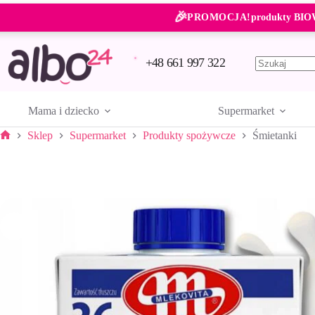
Przejdź
🎉
do
PROMOCJA!
produkty BIO
treści
+48 661 997 322
Brak
wyników
Mama i dziecko
Supermarket
Sklep
Supermarket
Produkty spożywcze
Śmietanki
Strona
główna