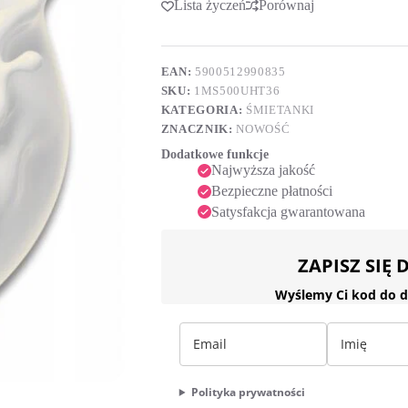
Lista życzeń
Porównaj
t
Mlekovita
e
r
n
a
EAN:
5900512990835
t
SKU:
1MS500UHT36
i
KATEGORIA:
ŚMIETANKI
v
ZNACZNIK:
NOWOŚĆ
e
:
Dodatkowe funkcje
Najwyższa jakość
Bezpieczne płatności
Satysfakcja gwarantowana
ZAPISZ SIĘ
Wyślemy Ci kod do d
Polityka prywatności