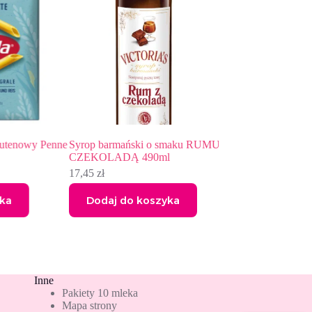
enowy Penne
Syrop barmański o smaku RUMU Z
Syrop barmański o
CZEKOLADĄ 490ml
490ml
17,45
zł
17,45
zł
Dodaj do koszyka
Dodaj do kos
Inne
Pakiety 10 mleka
Mapa strony