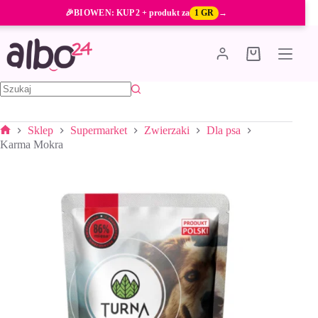
Przejdź
🎉
BIOWEN
: KUP 2 + produkt za
1 GR
→
do
treści
Koszyk
Brak
wyników
Sklep
Supermarket
Zwierzaki
Dla psa
Strona
Karma Mokra
główna