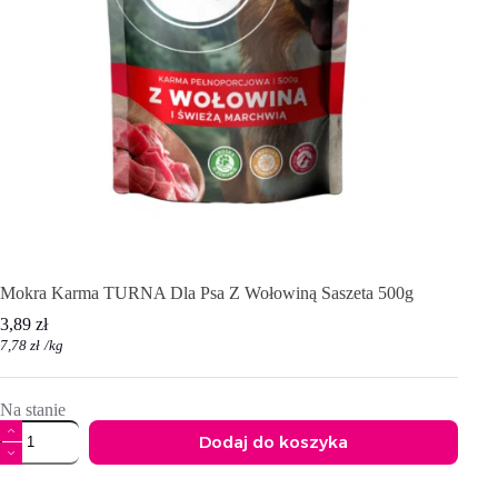
Mokra Karma TURNA Dla Psa Z Wołowiną Saszeta 500g
3,89
zł
7,78
zł
/
kg
Na stanie
ilość
Dodaj do koszyka
Mokra
Karma
A
TURNA
l