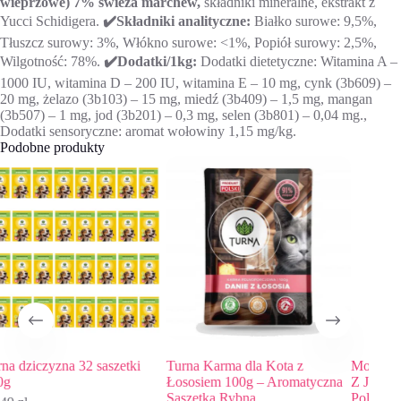
wieprzowe) 7% świeża marchew,
składniki mineralne, ekstrakt z
Yucci Schidigera.
✔️Składniki analityczne:
Białko surowe: 9,5%,
Tłuszcz surowy: 3%, Włókno surowe: <1%, Popiół surowy: 2,5%,
Wilgotność: 78%.
✔️Dodatki/1kg:
Dodatki dietetyczne: Witamina A –
1000 IU, witamina D – 200 IU, witamina E – 10 mg, cynk (3b609) –
20 mg, żelazo (3b103) – 15 mg, miedź (3b409) – 1,5 mg, mangan
(3b507) – 1 mg, jod (3b201) – 0,3 mg, selen (3b801) – 0,04 mg.,
Dodatki sensoryczne: aromat wołowiny 1,15 mg/kg.
Podobne produkty
zetki
Turna Karma dla Kota z
Mokra Karma TURNA Dla 
Łososiem 100g – Aromatyczna
Z Jagnięciną Saszetka 100g 
Saszetka Rybna
Polski