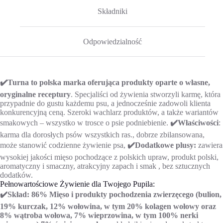
Składniki
Odpowiedzialność
✔️Turna to polska marka oferująca produkty oparte o własne,
oryginalne receptury
. Specjaliści od żywienia stworzyli karmę, która
przypadnie do gustu każdemu psu, a jednocześnie zadowoli klienta
konkurencyjną ceną. Szeroki wachlarz produktów, a także wariantów
smakowych – wszystko w trosce o psie podniebienie.
✔️Właściwości
:
karma dla dorosłych psów wszystkich ras., dobrze zbilansowana,
może stanowić codzienne żywienie psa,
✔️Dodatkowe plusy:
zawiera
wysokiej jakości mięso pochodzące z polskich upraw, produkt polski,
aromatyczny i smaczny, atrakcyjny zapach i smak , bez sztucznych
dodatków.
Pełnowartościowe Żywienie dla Twojego Pupila:
✔️Skład: 86% Mięso i produkty pochodzenia zwierzęcego (bulion,
19% kurczak, 12% wołowina, w tym 20% kolagen wołowy oraz
8% wątroba wołowa, 7% wieprzowina, w tym 100% nerki