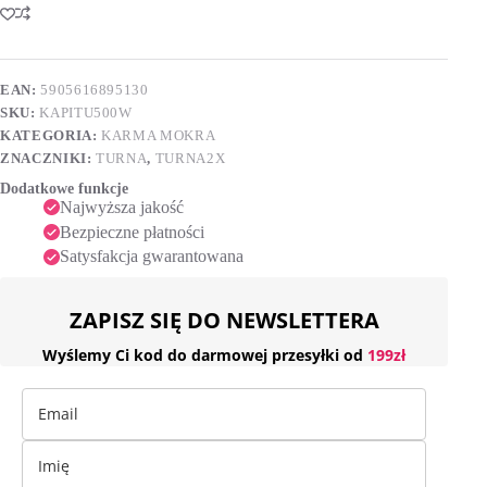
Dla
t
Psa
e
Z
r
Wołowiną
n
Saszeta
EAN:
5905616895130
a
500g
SKU:
KAPITU500W
t
i
KATEGORIA:
KARMA MOKRA
v
ZNACZNIKI:
TURNA
,
TURNA2X
e
Dodatkowe funkcje
:
Najwyższa jakość
Bezpieczne płatności
Satysfakcja gwarantowana
ZAPISZ SIĘ DO NEWSLETTERA
Wyślemy Ci kod do darmowej przesyłki od
199zł