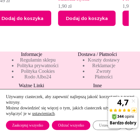
1,90
zł
1,96
zł
ka
Dodaj do koszyka
Dodaj do koszyka
Informacje
Dostawa / Płatności
Regulamin sklepu
Koszty dostawy
Polityka prywatności
Reklamacje
Polityka Cookies
Zwroty
Rodo Albo24
Płatności
Ważne Linki
Inne
Blog
Pakiety 10 mleka
Nowości
Mapa strony
Używamy ciasteczek, aby zapewnić najlepszą jakość korzystania z naszej
Promocje
Rekomendowane
witryny.
Bestsellery
Kontakt
Możesz dowiedzieć się więcej o tym, jakich ciasteczek używamy, lub
wyłączyć je w
ustawieniach
.
Szybkie zwroty
Zamkn
Zaakceptuj wszystko
Odrzuć wszystko
Ustawienia
Copyright © 2026 - albo24.pl