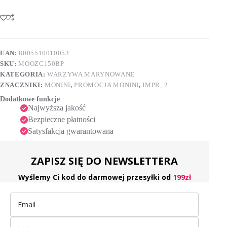
A
L"OLIVA
l
zielone
t
CERIGNOLA
e
150g
r
b/pestki
n
NOWOŚĆ!!!
EAN:
8005510010053
a
SKU:
MOOZC150BP
t
i
KATEGORIA:
WARZYWA MARYNOWANE
v
ZNACZNIKI:
MONINI
,
PROMOCJA MONINI
,
IMPR_2
e
Dodatkowe funkcje
:
Najwyższa jakość
Bezpieczne płatności
Satysfakcja gwarantowana
ZAPISZ SIĘ DO NEWSLETTERA
Wyślemy Ci kod do darmowej przesyłki od
199zł