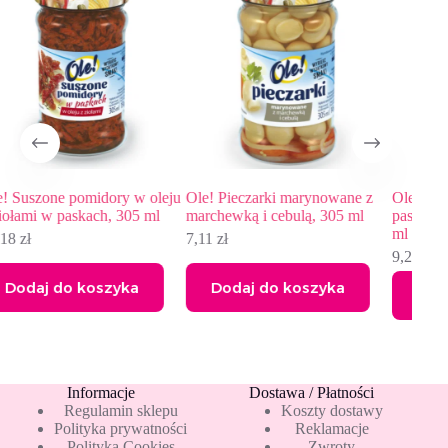
ju
Ole! Pieczarki marynowane z
Ole! Suszone pomidory w
To
marchewką i cebulą, 305 ml
paskach w oleju z ziołami, 212
sus
ml
7,11
zł
14
9,24
zł
Dodaj do koszyka
Dodaj do koszyka
Informacje
Dostawa / Płatności
Regulamin sklepu
Koszty dostawy
Polityka prywatności
Reklamacje
Polityka Cookies
Zwroty