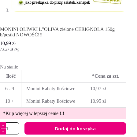
MONINI OLIWKI L”OLIVA zielone CERIGNOLA 150g
b/pestki NOWOŚĆ!!!
10,99
zł
73,27
zł
/
kg
Na stanie
Ilość
*Cena za szt.
6 - 9
Monini Rabaty Ilościowe
10,97
zł
10 +
Monini Rabaty Ilościowe
10,95
zł
*Kup więcej w lepszej cenie !!!
ilość
Dodaj do koszyka
MONINI
OLIWKI