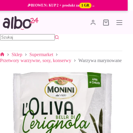
Przejdź
🎉
BIOWEN
: KUP 2 + produkt za
1 GR
→
do
treści
Koszyk
Brak
wyników
Sklep
Supermarket
Strona
Przetwory warzywne, sosy, konserwy
Warzywa marynowane
główna