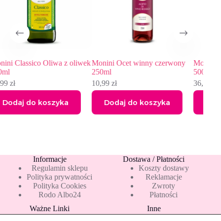
liwek
Monini Ocet winny czerwony
Monini Mini Oliwa z oliwek
250ml
500 ml
10,99
zł
36,49
zł
Dodaj do koszyka
Dodaj do koszyka
Informacje
Dostawa / Płatności
Regulamin sklepu
Koszty dostawy
Polityka prywatności
Reklamacje
Polityka Cookies
Zwroty
Rodo Albo24
Płatności
Ważne Linki
Inne
Blog
Pakiety 10 mleka