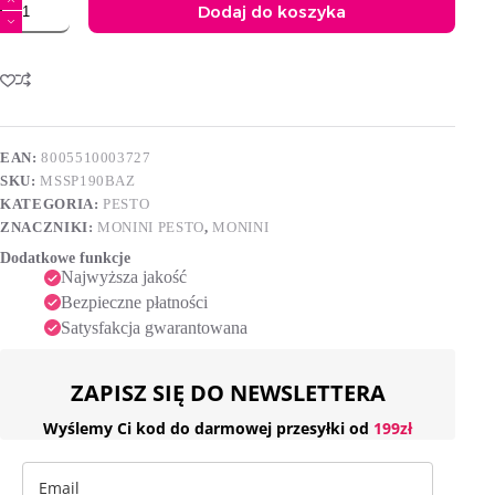
Dodaj do koszyka
Pesto
genovese
A
Monini
l
t
e
r
n
EAN:
8005510003727
a
SKU:
MSSP190BAZ
t
i
KATEGORIA:
PESTO
v
ZNACZNIKI:
MONINI PESTO
,
MONINI
e
Dodatkowe funkcje
:
Najwyższa jakość
Bezpieczne płatności
Satysfakcja gwarantowana
ZAPISZ SIĘ DO NEWSLETTERA
Wyślemy Ci kod do darmowej przesyłki od
199zł