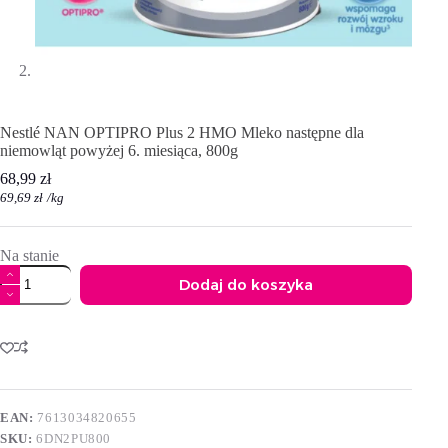
Nestlé NAN OPTIPRO Plus 2 HMO Mleko następne dla
niemowląt powyżej 6. miesiąca, 800g
68,99
zł
69,69
zł
/
kg
Na stanie
ilość
Dodaj do koszyka
Nestlé
NAN
A
OPTIPRO
l
Plus
t
2
e
HMO
r
Mleko
n
następne
EAN:
7613034820655
a
dla
SKU:
6DN2PU800
t
niemowląt