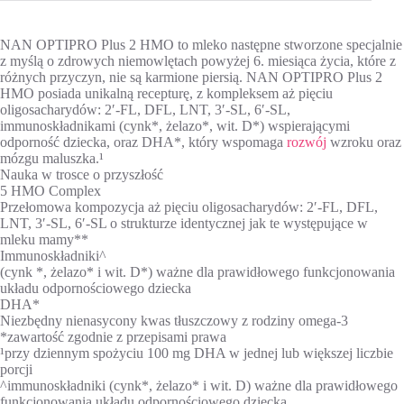
NAN OPTIPRO Plus 2 HMO to mleko następne stworzone specjalnie
z myślą o zdrowych niemowlętach powyżej 6. miesiąca życia, które z
różnych przyczyn, nie są karmione piersią. NAN OPTIPRO Plus 2
HMO posiada unikalną recepturę, z kompleksem aż pięciu
oligosacharydów: 2′-FL, DFL, LNT, 3′-SL, 6′-SL,
immunoskładnikami (cynk*, żelazo*, wit. D*) wspierającymi
odporność dziecka, oraz DHA*, który wspomaga
rozwój
wzroku oraz
mózgu maluszka.¹
Nauka w trosce o przyszłość
5 HMO Complex
Przełomowa kompozycja aż pięciu oligosacharydów: 2′-FL, DFL,
LNT, 3′-SL, 6′-SL o strukturze identycznej jak te występujące w
mleku mamy**
Immunoskładniki^
(cynk *, żelazo* i wit. D*) ważne dla prawidłowego funkcjonowania
układu odpornościowego dziecka
DHA*
Niezbędny nienasycony kwas tłuszczowy z rodziny omega-3
*zawartość zgodnie z przepisami prawa
¹przy dziennym spożyciu 100 mg DHA w jednej lub większej liczbie
porcji
^immunoskładniki (cynk*, żelazo* i wit. D) ważne dla prawidłowego
funkcjonowania układu odpornościowego dziecka