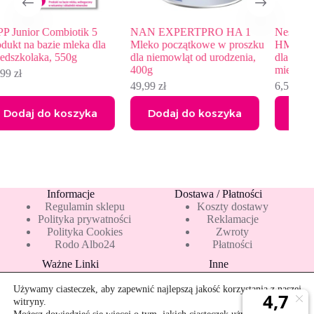
NAN EXPERTPRO HA 1
Nestlé NAN OPTIPRO Plus 2
Be
Mleko początkowe w proszku
HMO Mleko następne w płynie
mo
dla niemowląt od urodzenia,
dla niemowląt powyżej 6.
po
400g
miesiąca, 200ml
27
49,99
zł
6,50
zł
Dodaj do koszyka
Dodaj do koszyka
Informacje
Dostawa / Płatności
Regulamin sklepu
Koszty dostawy
Polityka prywatności
Reklamacje
Polityka Cookies
Zwroty
Rodo Albo24
Płatności
Ważne Linki
Inne
Blog
Pakiety 10 mleka
Nowości
Mapa strony
Używamy ciasteczek, aby zapewnić najlepszą jakość korzystania z naszej
Promocje
Rekomendowane
witryny.