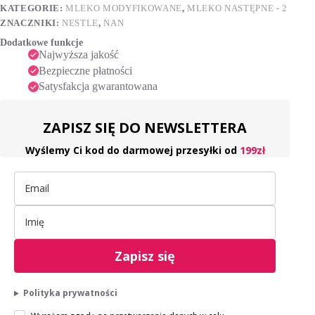
i
powyżej
KATEGORIE:
MLEKO MODYFIKOWANE
,
MLEKO NASTĘPNE - 2
6.
v
ZNACZNIKI:
NESTLE
,
NAN
miesiąca,
e
Dodatkowe funkcje
800g
:
Najwyższa jakość
Bezpieczne płatności
Satysfakcja gwarantowana
ZAPISZ SIĘ DO NEWSLETTERA
Wyślemy Ci kod do darmowej przesyłki od
199zł
Zapisz się
Polityka prywatności