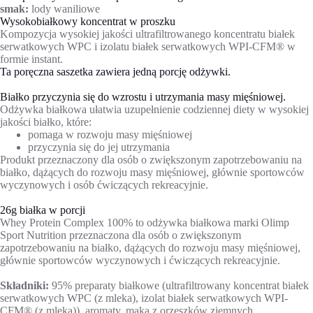
smak:
lody waniliowe
Wysokobiałkowy koncentrat w proszku
Kompozycja wysokiej jakości ultrafiltrowanego koncentratu białek
serwatkowych WPC i izolatu białek serwatkowych WPI-CFM® w
formie instant.
Ta poręczna saszetka zawiera jedną porcję odżywki.
Białko przyczynia się do wzrostu i utrzymania masy mięśniowej.
Odżywka białkowa ułatwia uzupełnienie codziennej diety w wysokiej
jakości białko, które:
pomaga w rozwoju masy mięśniowej
przyczynia się do jej utrzymania
Produkt przeznaczony dla osób o zwiększonym zapotrzebowaniu na
białko, dążących do rozwoju masy mięśniowej, głównie sportowców
wyczynowych i osób ćwiczących rekreacyjnie.
26g białka w porcji
Whey Protein Complex 100% to odżywka białkowa marki Olimp
Sport Nutrition przeznaczona dla osób o zwiększonym
zapotrzebowaniu na białko, dążących do rozwoju masy mięśniowej,
głównie sportowców wyczynowych i ćwiczących rekreacyjnie.
Składniki:
95% preparaty białkowe (ultrafiltrowany koncentrat białek
serwatkowych WPC (z mleka), izolat białek serwatkowych WPI-
CFM® (z mleka)), aromaty, mąka z orzeszków ziemnych