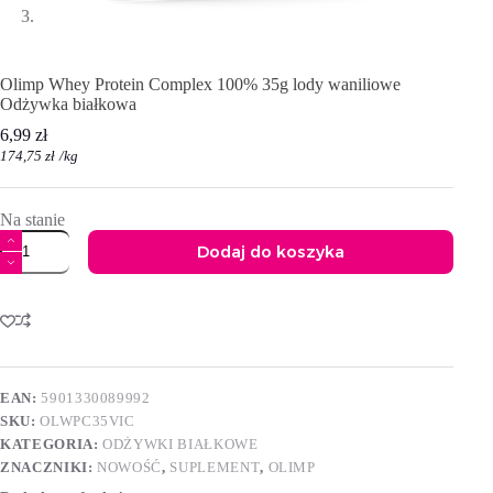
Olimp Whey Protein Complex 100% 35g lody waniliowe
Odżywka białkowa
6,99
zł
174,75
zł
/
kg
Na stanie
ilość
Dodaj do koszyka
Olimp
Whey
A
Protein
l
Complex
t
100%
e
35g
r
lody
n
waniliowe
EAN:
5901330089992
a
Odżywka
SKU:
OLWPC35VIC
t
białkowa
i
KATEGORIA:
ODŻYWKI BIAŁKOWE
v
ZNACZNIKI:
NOWOŚĆ
,
SUPLEMENT
,
OLIMP
e