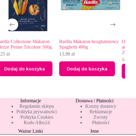
Barilla Makaron bezglutenowy
Oliwa z oliwek Extra Vergine
Bar
Spaghetti 400g
aromatyzowana – czarna trufla
Pen
250ml
13,98
zł
13,
14,10
zł
Dodaj do koszyka
Dodaj do koszyka
Informacje
Dostawa / Płatności
Regulamin sklepu
Koszty dostawy
Polityka prywatności
Reklamacje
Polityka Cookies
Zwroty
Rodo Albo24
Płatności
Ważne Linki
Inne