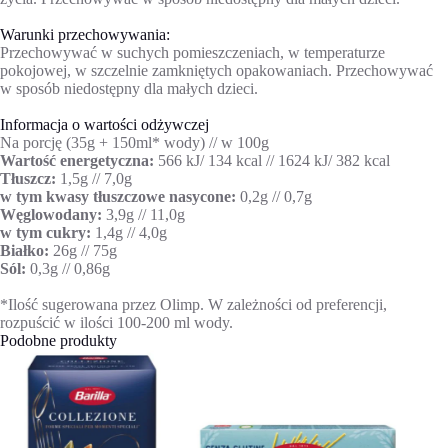
Warunki przechowywania:
Przechowywać w suchych pomieszczeniach, w temperaturze
pokojowej, w szczelnie zamkniętych opakowaniach. Przechowywać
w sposób niedostępny dla małych dzieci.
Informacja o wartości odżywczej
Na porcję (35g + 150ml* wody) // w 100g
Wartość energetyczna:
566 kJ/ 134 kcal // 1624 kJ/ 382 kcal
Tłuszcz:
1,5g // 7,0g
w tym kwasy tłuszczowe nasycone:
0,2g // 0,7g
Węglowodany:
3,9g // 11,0g
w tym cukry:
1,4g // 4,0g
Białko:
26g // 75g
Sól:
0,3g // 0,86g
*Ilość sugerowana przez Olimp. W zależności od preferencji,
rozpuścić w ilości 100-200 ml wody.
Podobne produkty