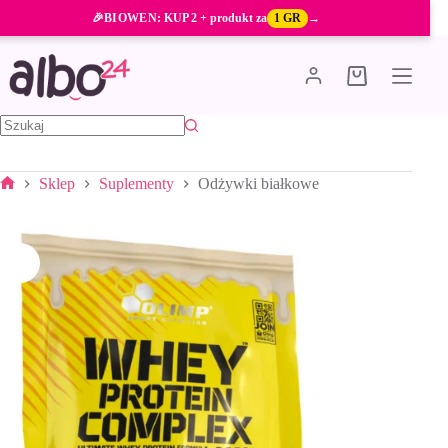
Przejdź
🎉
BIOWEN
: KUP 2 + produkt za
1 GR
→
do
treści
Koszyk
Brak
wyników
Sklep
Suplementy
Odżywki białkowe
Strona
główna