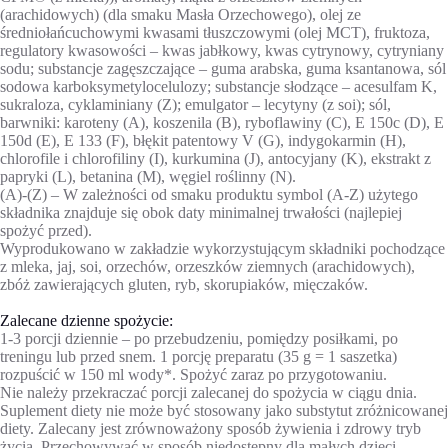
(arachidowych) (dla smaku Masła Orzechowego), olej ze
średniołańcuchowymi kwasami tłuszczowymi (olej MCT), fruktoza,
regulatory kwasowości – kwas jabłkowy, kwas cytrynowy, cytryniany
sodu; substancje zagęszczające – guma arabska, guma ksantanowa, sól
sodowa karboksymetylocelulozy; substancje słodzące – acesulfam K,
sukraloza, cyklaminiany (Z); emulgator – lecytyny (z soi); sól,
barwniki: karoteny (A), koszenila (B), ryboflawiny (C), E 150c (D), E
150d (E), E 133 (F), błękit patentowy V (G), indygokarmin (H),
chlorofile i chlorofiliny (I), kurkumina (J), antocyjany (K), ekstrakt z
papryki (L), betanina (M), węgiel roślinny (N).
(A)-(Z) – W zależności od smaku produktu symbol (A-Z) użytego
składnika znajduje się obok daty minimalnej trwałości (najlepiej
spożyć przed).
Wyprodukowano w zakładzie wykorzystującym składniki pochodzące
z mleka, jaj, soi, orzechów, orzeszków ziemnych (arachidowych),
zbóż zawierających gluten, ryb, skorupiaków, mięczaków.
Zalecane dzienne spożycie:
1-3 porcji dziennie – po przebudzeniu, pomiędzy posiłkami, po
treningu lub przed snem. 1 porcję preparatu (35 g = 1 saszetka)
rozpuścić w 150 ml wody*. Spożyć zaraz po przygotowaniu.
Nie należy przekraczać porcji zalecanej do spożycia w ciągu dnia.
Suplement diety nie może być stosowany jako substytut zróżnicowanej
diety. Zalecany jest zrównoważony sposób żywienia i zdrowy tryb
życia. Przechowywać w sposób niedostępny dla małych dzieci.