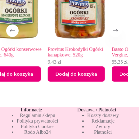
rwowe
Provitus Krokodylki Ogórki
Basso Oliwa z oliwek Extra
kanapkowe, 520g
Vergine, 1L
9,43
zł
55,35
zł
75,80
zł
Pierwotna
Aktualna
cena
cena
a
Dodaj do koszyka
Dodaj do koszyka
wynosiła:
wynosi:
75,80 zł.
55,35 zł.
Informacje
Dostawa / Płatności
Regulamin sklepu
Koszty dostawy
Polityka prywatności
Reklamacje
Polityka Cookies
Zwroty
Rodo Albo24
Płatności