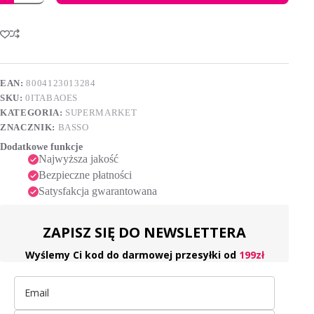
z
A
oliwek
l
extra
t
vergine
e
w
r
sprayu
n
Basso
EAN:
8004123013284
a
200ml
SKU:
0ITABAOES
t
i
KATEGORIA:
SUPERMARKET
v
ZNACZNIK:
BASSO
e
Dodatkowe funkcje
:
Najwyższa jakość
Bezpieczne płatności
Satysfakcja gwarantowana
ZAPISZ SIĘ DO NEWSLETTERA
Wyślemy Ci kod do darmowej przesyłki od
199zł