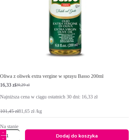
Oliwa z oliwek extra vergine w sprayu Basso 200ml
16,33
zł
20,29
zł
Pierwotna
Aktualna
cena
cena
Najniższa cena w ciągu ostatnich 30 dni:
16,33
zł
wynosiła:
wynosi:
20,29 zł.
16,33 zł.
101,45
zł
81,65
zł
/
kg
Na stanie
ilość
Dodaj do koszyka
Oliwa