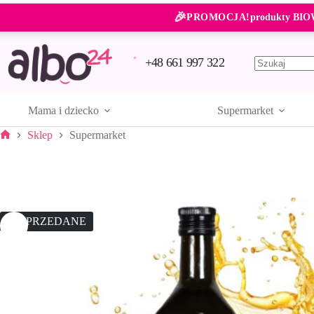
Przejdź
🎉
do
PROMOCJA!
produkty BIO
treści
+48 661 997 322
Brak
wyników
Mama i dziecko
Supermarket
Sklep
Supermarket
Strona
główna
WYPRZEDANE