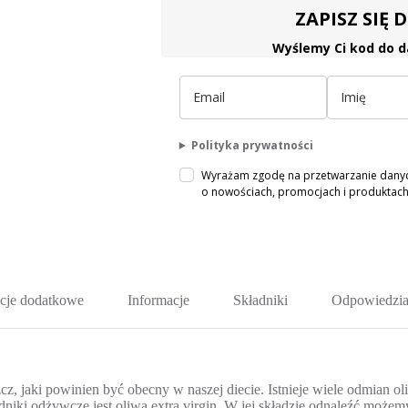
ZAPISZ SIĘ
Wyślemy Ci kod do d
Polityka prywatności
Wyrażam zgodę na przetwarzanie danych
o nowościach, promocjach i produkta
cje dodatkowe
Informacje
Składniki
Odpowiedzia
zcz, jaki powinien być obecny w naszej diecie. Istnieje wiele odmian 
adniki odżywcze jest oliwa extra virgin. W jej składzie odnaleźć m