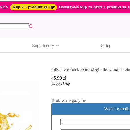
WEN |
Kup 2 + produkt za 1gr
| Dodatkowo kup za 249zł + produkt za 1
Suplementy
Sklep
Oliwa z oliwek extra virgin tłoczona na z
45,99
zł
45,99
zł
/
kg
Brak w magazynie
Wyślij e-mail