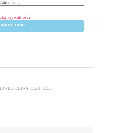
tyką prywatności
adom mnie
OLIWEK
,
OLIWA, OLEJ, OCET