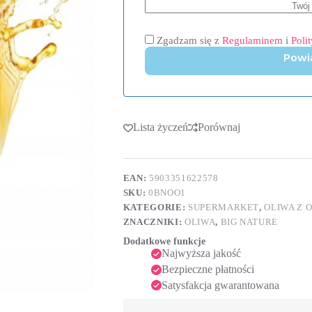
Zgadzam się z
Regulaminem
i
Poli
Powi
Lista życzeń
Porównaj
EAN:
5903351622578
SKU:
0BNOO1
KATEGORIE:
SUPERMARKET
,
OLIWA Z 
ZNACZNIKI:
OLIWA
,
BIG NATURE
Dodatkowe funkcje
Najwyższa jakość
Bezpieczne płatności
Satysfakcja gwarantowana