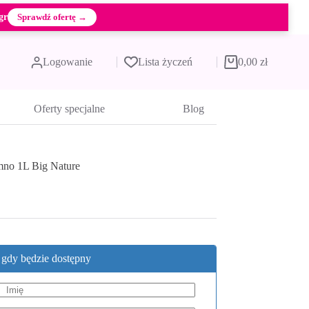
gr
Sprawdź ofertę →
Logowanie
Lista życzeń
0,00
zł
Koszyk
Oferty specjalne
Blog
imno 1L Big Nature
, gdy będzie dostępny