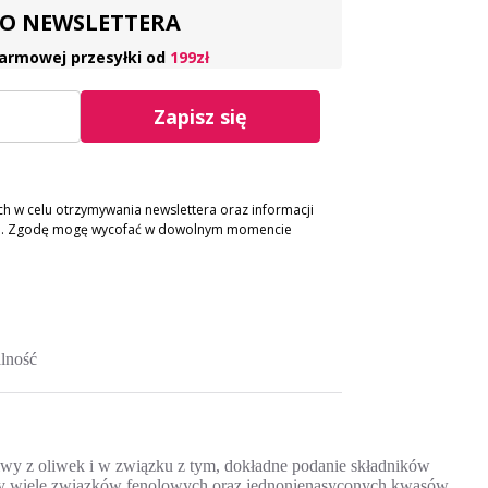
 DO NEWSLETTERA
armowej przesyłki od
199zł
Zapisz się
 w celu otrzymywania newslettera oraz informacji
ch. Zgodę mogę wycofać w dowolnym momencie
lność
oliwy z oliwek i w związku z tym, dokładne podanie składników
ożemy wiele związków fenolowych oraz jednonienasyconych kwasów