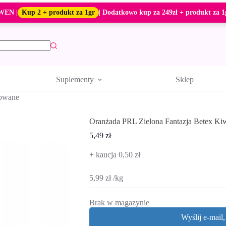
WEN |
Kup 2 + produkt za 1gr
| Dodatkowo kup za 249zł + produkt za 1
Suplementy
Sklep
owane
Oranżada PRL Zielona Fantazja Betex Kiwi
5,49
zł
+ kaucja 0,50 zł
5,99
zł
/
kg
Brak w magazynie
Wyślij e-mail