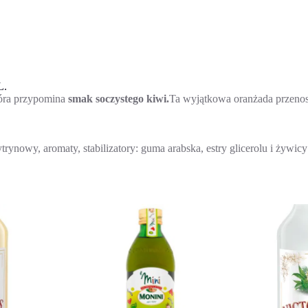
L.
tóra przypomina
smak soczystego kiwi.
Ta wyjątkowa oranżada przenos
nowy, aromaty, stabilizatory: guma arabska, estry glicerolu i żywicy r