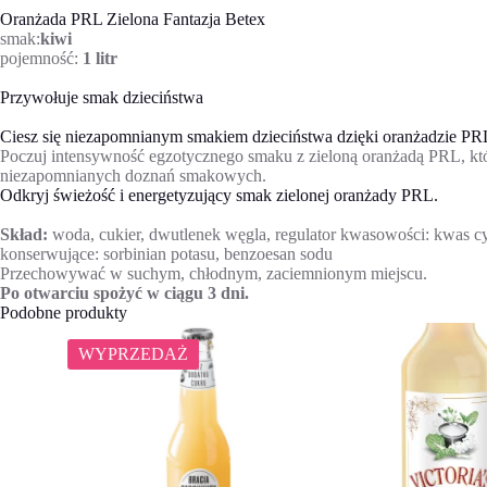
Oranżada PRL Zielona Fantazja Betex
smak:
kiwi
pojemność:
1 litr
Przywołuje smak dzieciństwa
Ciesz się niezapomnianym smakiem dzieciństwa dzięki oranżadzie PR
Poczuj intensywność egzotycznego smaku z zieloną oranżadą PRL, k
niezapomnianych doznań smakowych.
Odkryj świeżość i energetyzujący smak zielonej oranżady PRL.
Skład:
woda, cukier, dwutlenek węgla, regulator kwasowości: kwas cytry
konserwujące: sorbinian potasu, benzoesan sodu
Przechowywać w suchym, chłodnym, zaciemnionym miejscu.
Po otwarciu spożyć w ciągu 3 dni.
Podobne produkty
WYPRZEDAŻ