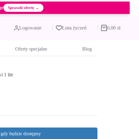
gr
Sprawdź ofertę →
Logowanie
Lista życzeń
0,00
zł
Koszyk
Oferty specjalne
Blog
 1 litr
, gdy będzie dostępny