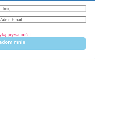
tyką prywatności
adom mnie