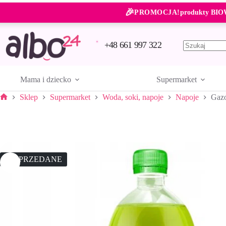
Przejdź
🎉
do
PROMOCJA!
produkty BIO
treści
+48 661 997 322
Brak
wyników
Mama i dziecko
Supermarket
Sklep
Supermarket
Woda, soki, napoje
Napoje
Gaz
Strona
główna
WYPRZEDANE