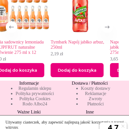
ada
Tymbark Napój jabłko arbuz,
Napój gazowany musujące
250ml
jabłko agrest Bracia Sadownic
275ml
2,19
zł
3,65
zł
3,98
zł
Pierwotna
Aktualna
cena
cena
Dodaj do koszyka
Dodaj do koszyka
wynosiła:
wynosi:
3,98 zł.
3,65 zł.
Informacje
Dostawa / Płatności
Regulamin sklepu
Koszty dostawy
Polityka prywatności
Reklamacje
Polityka Cookies
Zwroty
Rodo Albo24
Płatności
Ważne Linki
Inne
Blog
Pakiety 10 mleka
Nowości
Mapa strony
Używamy ciasteczek, aby zapewnić najlepszą jakość korzystania z naszej
Promocje
Rekomendowane
witryny.