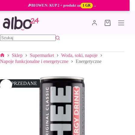
Przejdź
🎉
BIOWEN
: KUP 2 + produkt za
1 GR
→
do
treści
Koszyk
Brak
wyników
Sklep
Supermarket
Woda, soki, napoje
Strona
Napoje funkcjonalne i energetyczne
Energetyczne
główna
WYPRZEDANE